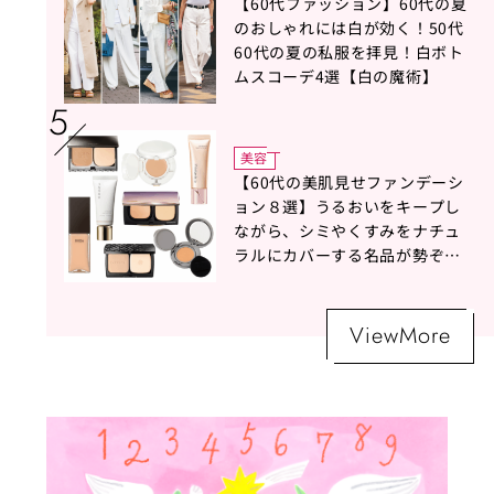
【60代ファッション】60代の夏
のおしゃれには白が効く！50代
60代の夏の私服を拝見！白ボト
ムスコーデ4選【白の魔術】
美容
【60代の美肌見せファンデーシ
ョン８選】うるおいをキープし
ながら、シミやくすみをナチュ
ラルにカバーする名品が勢ぞろ
い！
ViewMore