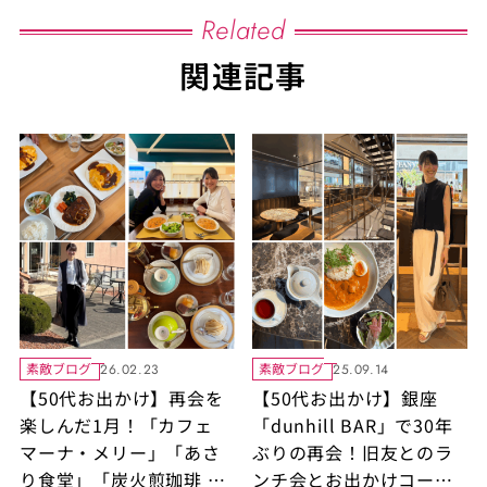
Related
関連記事
素敵ブログ
素敵ブログ
26.02.23
25.09.14
【50代お出かけ】再会を
【50代お出かけ】銀座
楽しんだ1月！「カフェ
「dunhill BAR」で30年
マーナ・メリー」「あさ
ぶりの再会！旧友とのラ
り食堂」「炭火煎珈琲 利
ンチ会とお出かけコーデ