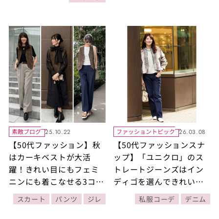
役に！
で見つけた優秀あったか
アイテム7選をご紹介！
素敵ブログ
ファッショントピック
25.10.22
26.03.08
【50代ファッション】秋
【50代ファッションスナ
はカーキベストが大活
ップ】「ユニクロ」のス
躍！きれい目にもフェミ
トレートジーンズはイン
ニンにも着こなせる3コー
ディゴを選んできれいめ
デをご紹介！
に。ユニクロジーンズは
スカート
パンツ
ジレ
私服コーデ
デニム
丈が選べるのが嬉しい！