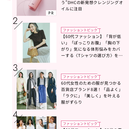
う”DHCの新発想クレンジングオ
イルに注目
PR
ファッショントピック
【60代ファッション】「背が低
い」「ぽっこりお腹」「胸の下
がり」気になる体形悩みをカバ
ーする〈Tシャツの選び方〉をス
タイリスト地曳いく子さんがア
ドバイス！
ファッショントピック
60代女性のための服が見つかる
百貨店ブランド8選！「品よく」
「ラクに」「美しく」を叶える
服がずらり
ファッショントピック