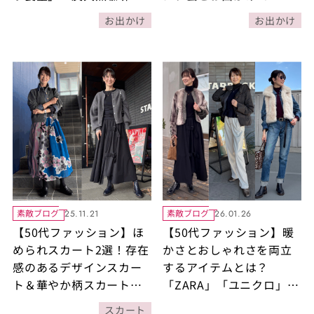
休」で過ごすランチ＆コ
をご紹介！
お出かけ
お出かけ
ーヒータイム
素敵ブログ
素敵ブログ
25.11.21
26.01.26
【50代ファッション】ほ
【50代ファッション】暖
められスカート2選！存在
かさとおしゃれさを両立
感のあるデザインスカー
するアイテムとは？
ト＆華やか柄スカートは1
「ZARA」「ユニクロ」
枚でコーディネートの主
「アトリエエヌズ」etc.
スカート