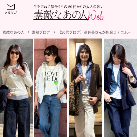
素敵なあの人
素敵ブログ
【50代ブログ】高身長さんが似合うデニムは？「ユニクロ」「GU」「リーバイス」のお気に入りデニム4選をご紹介！