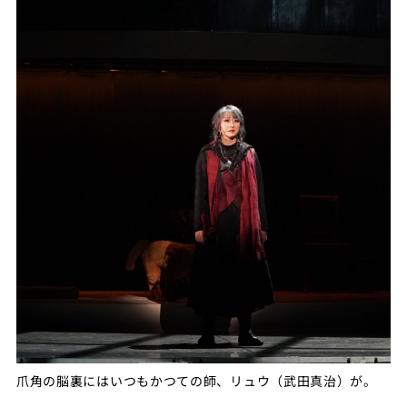
爪角の脳裏にはいつもかつての師、リュウ（武田真治）が。