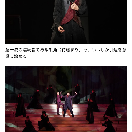
超一流の暗殺者である爪角（花總まり）も、いつしか引退を意
識し始める。