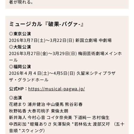
者が現れる。
ミュージカル『破果-パグァ-』
◎東京公演
2026年3月7日(土)〜3月22日(日) 新国立劇場 中劇場
◎大阪公演
2026年3月27日(金)〜3月29日(日) 梅田芸術劇場メインホ
ール
◎福岡公演
2026年４月４日(土)〜4月5日(日) 久留⽶シティプラザ
ザ・グランドホール
公式HP：
https://musical-pagwa.jp/
◎出演
花總まり 浦井健治 中山優馬 熊谷彩春
秋野祐香 大泰司桃子 東倫太朗
新井海人 今村心音 コイタ奈央美 下道純一 志村倫生
中西彩加 *蛭薙ありさ 矢澤梨央 *若林佑太 渡部又吁 （五十
音順 *スウィング）