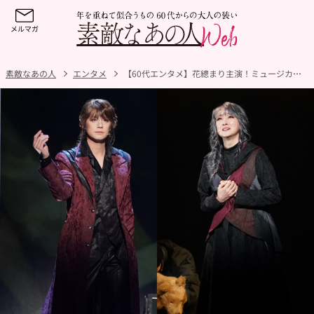
素敵なあの人
エンタメ
【60代エンタメ】花總まり主演！ミュージカル『破果パグァ』開幕！60代の女性暗殺者が人生の最後の闘いにかけたものとは⁈主人公・爪角（チョガク）が魅せる生き様に熱いカーテンコール