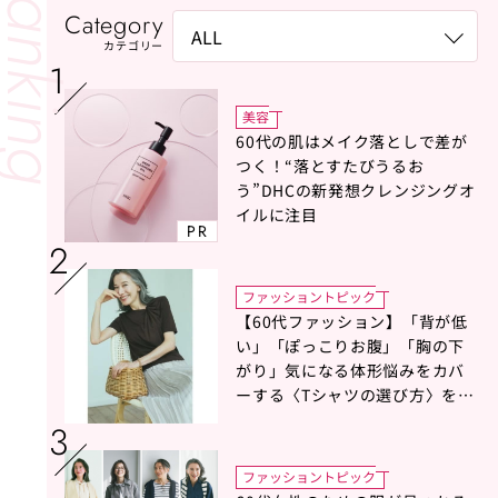
Category
カテゴリー
美容
60代の肌はメイク落としで差が
つく！“落とすたびうるお
う”DHCの新発想クレンジングオ
イルに注目
PR
ファッショントピック
【60代ファッション】「背が低
い」「ぽっこりお腹」「胸の下
がり」気になる体形悩みをカバ
ーする〈Tシャツの選び方〉をス
タイリスト地曳いく子さんがア
ドバイス！
ファッショントピック