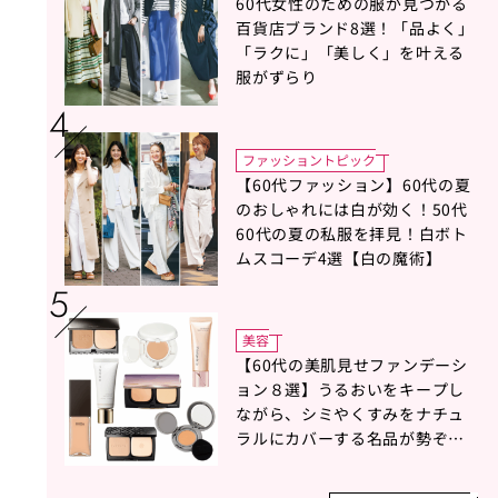
60代女性のための服が見つかる
百貨店ブランド8選！「品よく」
「ラクに」「美しく」を叶える
服がずらり
ファッショントピック
【60代ファッション】60代の夏
のおしゃれには白が効く！50代
60代の夏の私服を拝見！白ボト
ムスコーデ4選【白の魔術】
美容
【60代の美肌見せファンデーシ
ョン８選】うるおいをキープし
ながら、シミやくすみをナチュ
ラルにカバーする名品が勢ぞろ
い！