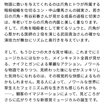
物語に救いを与えてくれるのは爪角とトウが所属する
暗殺組織を仕切るユン・中山優馬さんの誠実さ。若き
日の爪角・熊谷彩春さんが見せる成長の過程と切実さ
は、年老いてからの爪角の内面と美しく重なります。
そして、爪角を暗殺者として育てるリュウと、爪角が
心惹かれる医師の２役を演じる武田真治さんの確かな
演技力が舞台にリズムと奥行きを与えています。
そして、もうひとつの大きな見せ場は、これまでにミ
ュージカルにはなかった、メインキャスト全員が見せ
る、ナイフとガンによる華麗なアクション。ノワール
な物語でありつつ、見終わった後になぜかスッキリし
た気持ちになれるのは、その視覚的な快感によるもの
かもしれません。見る人によって、ノワールな世界に
芽生えたフェミニズム的な生き方も感じられるかも
——。観客のイマジネーションによって、見どころが
さらに広がりそうな新感覚ミュージカルの誕生です。