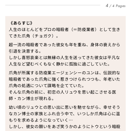
4
4 Pages
《あらすじ》
人生のほとんどをプロの暗殺者（＝防疫業者）として生き
てきた爪角（チョガク）。
超一流の暗殺者であった彼女も年を重ね、身体の衰えから
引退を決意する。
しかし喜怒哀楽とは無縁の人生を送ってきた彼女は平凡な
人生など望むべくもなく静かに孤独に過ごしていた。
爪角が所属する防疫業エージェンシーのユンは、伝説的な
暗殺者であった爪角に強く惹きつけられつつも、年老いた
爪角の処遇について謀略を企てていた。
そんな爪角の前に、初恋の人リュウを思い起こさせる医
師・カン博士が現れる。
幼い頃のリュウとの思い出に思いを馳せながら、幸せそう
なカン博士の家族とふれ合う中で、いつしか爪角は心に温
もりを求めるようになっていく…
しかし、彼女の願いをあざ笑うかのようにトウという暗殺