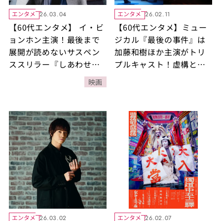
エンタメ
エンタメ
26.03.04
26.02.11
【60代エンタメ】 イ・ビ
【60代エンタメ】ミュー
ョンホン主演！最後まで
ジカル『最後の事件』は
展開が読めないサスペン
加藤和樹ほか主演がトリ
ススリラー『しあわせな
プルキャスト！虚構と現
選択』
実が交錯する化学反応に
映画
注目！コナン・ドイルと
シャーロック・ホームズ
の2人が織りなす濃密な舞
台が好評上演中！
エンタメ
エンタメ
26.03.02
26.02.07