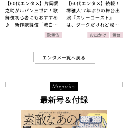
【60代エンタメ】片岡愛
【60代エンタメ】続報！
之助がルパン三世に！歌
堺雅人17年ぶりの舞台出
舞伎初心者にもおすすめ
演『スリーゴースト』
♪ 新作歌舞伎「流白浪
は、ダークだけれど深い
燦星（ルパン三世）碧翠
味わいのストーリー。
歌舞伎
お出かけ
舞台
の麗城（へきすいのれい
「どんな人間にも三人の
じょう）」公開舞台稽古
ゴーストがいる」世界を
をレポート！
描く！
エンタメ一覧へ戻る
Magazine
最新号＆付録