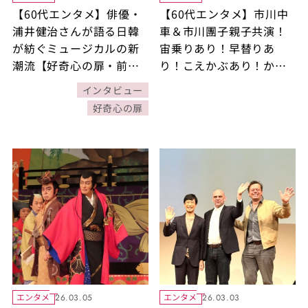
【60代エンタメ】俳優・
【60代エンタメ】市川中
浦井健治さんが語る日韓
車＆市川團子親子共演！
が紡ぐミュージカルの新
宙乗りあり！早替りあ
潮流【好奇心の扉・前
り！こえかぶあり！かつ
編】
てないエンタメ歌舞伎
インタビュー
『獨道中五十三驛』が歌
好奇心の扉
舞伎町に上陸!!
エンタメ
エンタメ
26.03.05
26.03.03