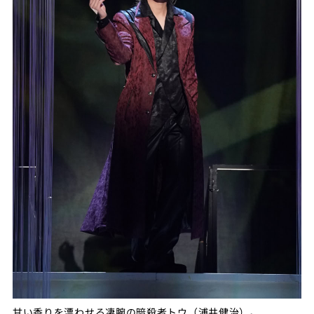
甘い香りを漂わせる凄腕の暗殺者トウ（浦井健治）。