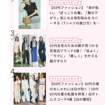
ファッショントピック
【60代ファッション】「背が低
い」「ぽっこりお腹」「胸の下
がり」気になる体形悩みをカバ
ーする〈Tシャツの選び方〉をス
タイリスト地曳いく子さんがア
ドバイス！
ファッショントピック
60代女性のための服が見つかる
百貨店ブランド8選！「品よく」
「ラクに」「美しく」を叶える
服がずらり
ファッショントピック
【60代ファッション】60代の夏
のおしゃれには白が効く！50代
60代の夏の私服を拝見！白ボト
ムスコーデ4選【白の魔術】