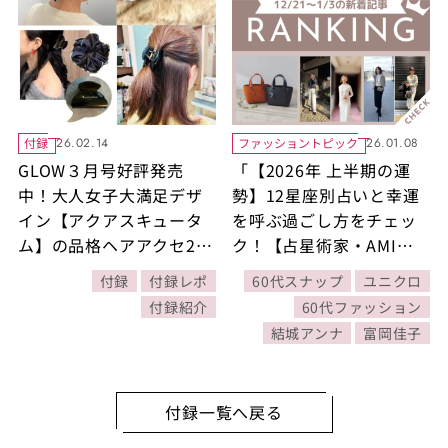
付録
ファッショントピック
26.02.14
26.01.08
GLOW３月号好評発売
「【2026年 上半期の運
中！大人女子大満足デザ
勢】12星座別占いと幸運
イン【アクアスキュータ
を呼ぶ過ごし方をチェッ
ム】の品格ヘアアクセ2点
ク！【占星術家・AMIが
セット！｜ 40代4人のリ
指南！】」ほか12/21～
付録
付録レポ
60代スナップ
ユニクロ
アルな使い方は？
1/3公開記事の人気ランキ
付録紹介
60代ファッション
ングをご紹介！【今週の
結城アンナ
富岡佳子
新着記事ベスト10】
付録一覧へ戻る