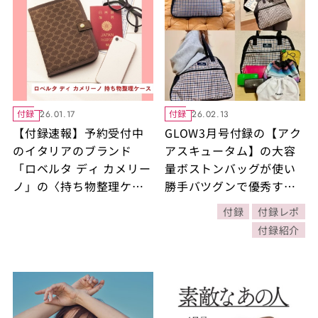
付録
付録
26.01.17
26.02.13
【付録速報】予約受付中
GLOW3月号付録の【アク
のイタリアのブランド
アスキュータム】の大容
「ロベルタ ディ カメリー
量ボストンバッグが使い
ノ」の〈持ち物整理ケー
勝手バツグンで優秀すぎ
ス〉をご紹介します！
る！｜ 40代読者代表の3
付録
付録レポ
【素敵なあの人2026年4
人の使い方は？
付録紹介
月号付録】