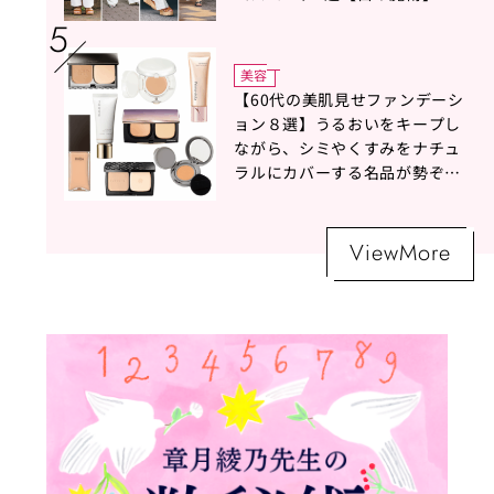
美容
【60代の美肌見せファンデーシ
ョン８選】うるおいをキープし
ながら、シミやくすみをナチュ
ラルにカバーする名品が勢ぞろ
い！
ViewMore