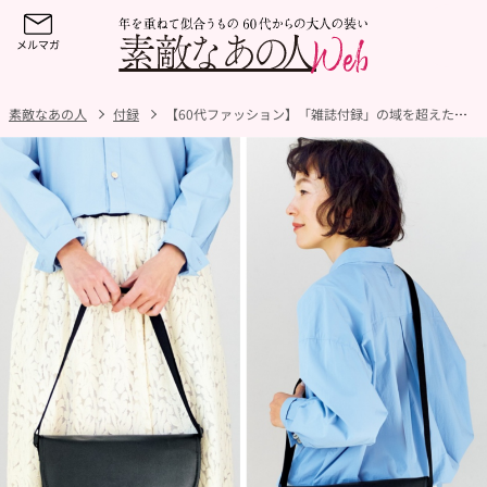
素敵なあの人
付録
【60代ファッション】「雑誌付録」の域を超えた……？軽くて大容量の万能ショルダーバッグが『大人のおしゃれ手帖』3月号付録で登場！【大人のおしゃれ手帖×ケイハヤマプリュス】