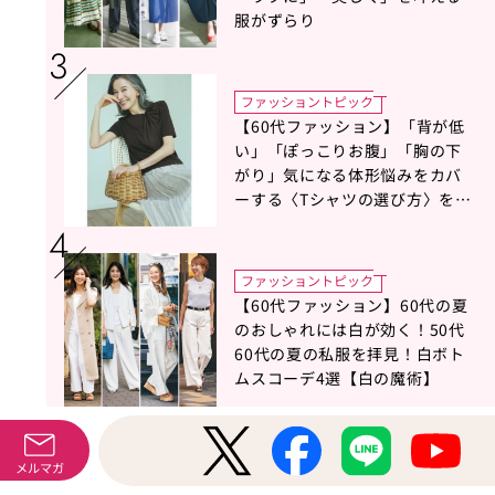
服がずらり
ファッショントピック
【60代ファッション】「背が低
い」「ぽっこりお腹」「胸の下
がり」気になる体形悩みをカバ
ーする〈Tシャツの選び方〉をス
タイリスト地曳いく子さんがア
ドバイス！
ファッショントピック
【60代ファッション】60代の夏
のおしゃれには白が効く！50代
60代の夏の私服を拝見！白ボト
ムスコーデ4選【白の魔術】
美容
メルマガ
【60代の美肌見せファンデーシ