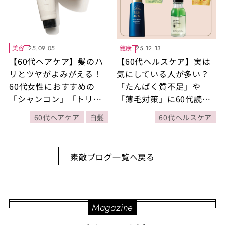
美容
健康
25.09.05
25.12.13
【60代ヘアケア】髪のハ
【60代ヘルスケア】実は
リとツヤがよみがえる！
気にしている人が多い？
60代女性におすすめの
「たんぱく質不足」や
「シャンコン」「トリー
「薄毛対策」に60代読者
トメント」「ヘアカラー
がリアルに選んだ《体に
60代ヘアケア
白髪
60代ヘルスケア
剤」をご紹介
いいもの》大発表【2025
年下半期】
素敵ブログ一覧へ戻る
Magazine