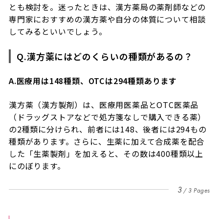
とも検討を。迷ったときは、漢方薬局の薬剤師などの
専門家におすすめの漢方薬や自分の体質について相談
してみるといいでしょう。
Q.漢方薬にはどのくらいの種類があるの？
A.医療用は148種類、OTCは294種類あります
漢方薬（漢方製剤）は、医療用医薬品と
OTC
医薬品
（ドラッグストアなどで処方箋なしで購入できる薬）
の
2
種類に分けられ、前者には
148
、後者には
294
もの
種類があります。さらに、生薬に加えて合成薬を配合
した「生薬製剤」を加えると、その数は
400
種類以上
にのぼります。
3
3 Pages