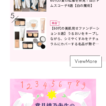
60代の夏の私服を拝見！白ボト
ムスコーデ4選【白の魔術】
美容
【60代の美肌見せファンデーシ
ョン８選】うるおいをキープし
ながら、シミやくすみをナチュ
ラルにカバーする名品が勢ぞろ
い！
ViewMore