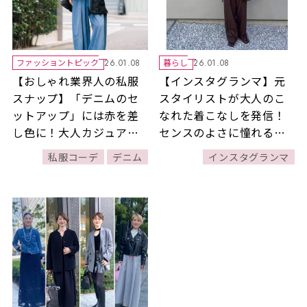
ファッショントピック
暮らし
26.01.08
26.01.08
【おしゃれ業界人の私服
【インスタグランマ】元
スナップ】「デニムのセ
スタイリストが大人のこ
ットアップ」には赤を差
なれた着こなしを発信！
し色に！大人カジュアル
センスのよさに憧れる人
のお手本、スタイリスト
続出のスタイリングに注
私服コーデ
デニム
インスタグランマ
＆カラリストの岩崎聡美
目！
さんの着こなし