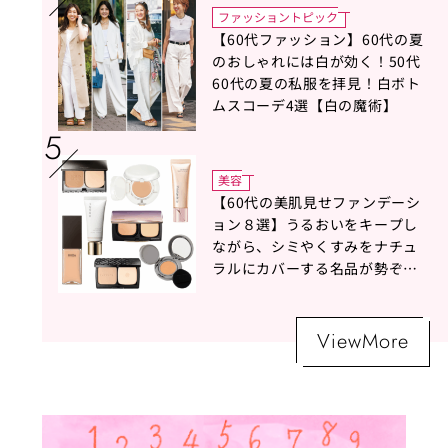
ファッショントピック
【60代ファッション】60代の夏
のおしゃれには白が効く！50代
60代の夏の私服を拝見！白ボト
ムスコーデ4選【白の魔術】
美容
【60代の美肌見せファンデーシ
ョン８選】うるおいをキープし
ながら、シミやくすみをナチュ
ラルにカバーする名品が勢ぞろ
い！
ViewMore