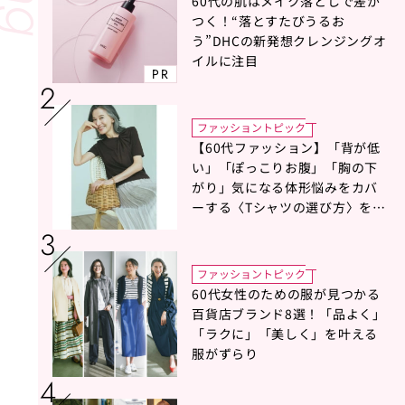
60代の肌はメイク落としで差が
つく！“落とすたびうるお
う”DHCの新発想クレンジングオ
イルに注目
PR
ファッショントピック
【60代ファッション】「背が低
い」「ぽっこりお腹」「胸の下
がり」気になる体形悩みをカバ
ーする〈Tシャツの選び方〉をス
タイリスト地曳いく子さんがア
ドバイス！
ファッショントピック
60代女性のための服が見つかる
百貨店ブランド8選！「品よく」
「ラクに」「美しく」を叶える
服がずらり