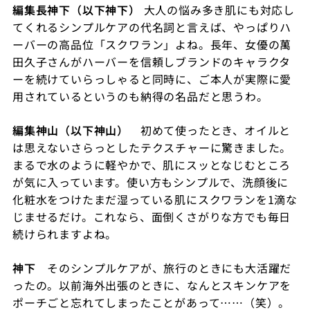
編集長神下（以下神下）
大人の悩み多き肌にも対応し
てくれるシンプルケアの代名詞と言えば、やっぱりハ
ーバーの高品位「スクワラン」よね。長年、女優の萬
田久子さんがハーバーを信頼しブランドのキャラクタ
ーを続けていらっしゃると同時に、ご本人が実際に愛
用されているというのも納得の名品だと思うわ。
編集神山（以下神山）
初めて使ったとき、オイルと
は思えないさらっとしたテクスチャーに驚きました。
まるで水のように軽やかで、肌にスッとなじむところ
が気に入っています。使い方もシンプルで、洗顔後に
化粧水をつけたまだ湿っている肌にスクワランを
1
滴な
じませるだけ。これなら、面倒くさがりな方でも毎日
続けられますよね。
神下
そのシンプルケアが、旅行のときにも大活躍だ
ったの。以前海外出張のときに、なんとスキンケアを
ポーチごと忘れてしまったことがあって
……
（笑）。