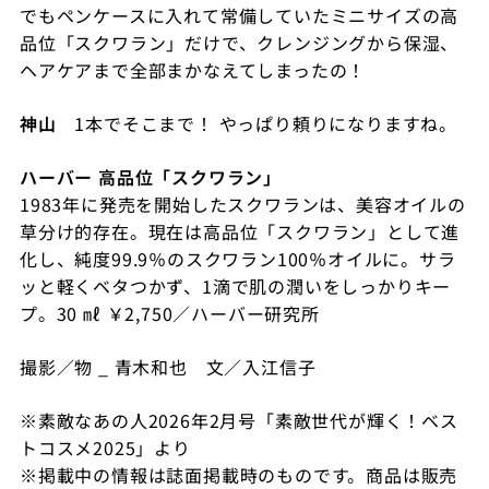
でもペンケースに入れて常備していたミニサイズの高
品位「スクワラン」だけで、クレンジングから保湿、
ヘアケアまで全部まかなえてしまったの！
神山
1
本でそこまで！ やっぱり頼りになりますね。
ハーバー 高品位「スクワラン」
1983年に発売を開始したスクワランは、美容オイルの
草分け的存在。現在は高品位「スクワラン」として進
化し、純度99.9％のスクワラン100％オイルに。サラ
ッと軽くベタつかず、1滴で肌の潤いをしっかりキー
プ。30 ㎖ ￥2,750／ハーバー研究所
撮影／物 _ 青木和也 文／入江信子
※素敵なあの人
2026
年2
月号「素敵世代が輝く！ベス
トコスメ2025
」より
※掲載中の情報は誌面掲載時のものです。商品は販売