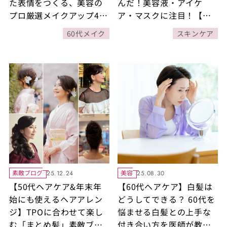
た表情をつくる、美容の
んだ！美容液・アイケ
プロ厳選メイクアップ4
ア・マスクに注目！【ベ
選！
ストコスメ2025】
60代メイク
スキンケア
素敵ブログ
美容
25.12.24
25.08.30
【50代ヘアケア&年末年
【60代ヘアケア】白髪は
始にも使えるヘアアレン
どうしてできる？ 60代を
ジ】TPOに合わせて楽し
悩ませる白髪との上手な
む「まとめ髪」素敵ブロ
付き合い方を医師が教え