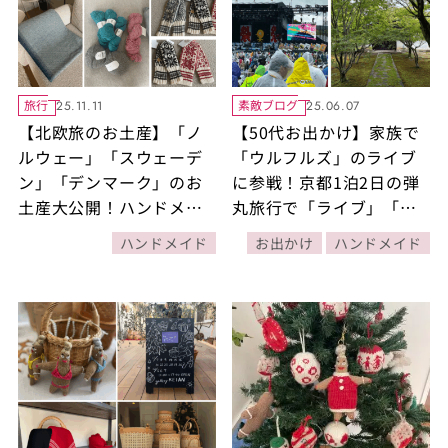
旅行
素敵ブログ
25.11.11
25.06.07
【北欧旅のお土産】「ノ
【50代お出かけ】家族で
ルウェー」「スウェーデ
「ウルフルズ」のライブ
ン」「デンマーク」のお
に参戦！京都1泊2日の弾
土産大公開！ハンドメイ
丸旅行で「ライブ」「京
ド作家・KAORIさんが選
料理」「懐かしい人との
ハンドメイド
お出かけ
ハンドメイド
んだセンスのいい雑貨5選
再会」「妙覚寺観光」を
満喫してきました！