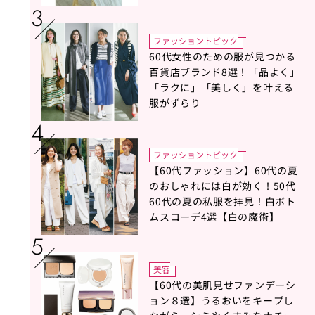
タイリスト地曳いく子さんがア
ドバイス！
ファッショントピック
60代女性のための服が見つかる
百貨店ブランド8選！「品よく」
「ラクに」「美しく」を叶える
服がずらり
ファッショントピック
【60代ファッション】60代の夏
のおしゃれには白が効く！50代
60代の夏の私服を拝見！白ボト
ムスコーデ4選【白の魔術】
美容
【60代の美肌見せファンデーシ
ョン８選】うるおいをキープし