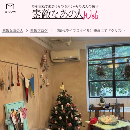
素敵なあの人
素敵ブログ
【50代ライフスタイル】鎌倉にて『クリスマスにa.so.bo』展開催！ウキウキするクリスマス気分を満喫できるアイテムが勢ぞろい！