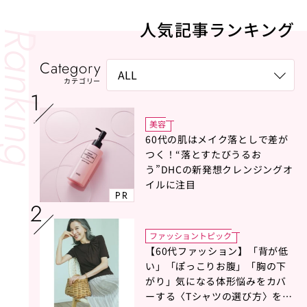
人気記事ランキング
Category
カテゴリー
美容
60代の肌はメイク落としで差が
つく！“落とすたびうるお
う”DHCの新発想クレンジングオ
イルに注目
PR
ファッショントピック
【60代ファッション】「背が低
い」「ぽっこりお腹」「胸の下
がり」気になる体形悩みをカバ
ーする〈Tシャツの選び方〉をス