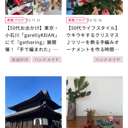
素敵ブログ
素敵ブログ
25.11.13
24.12.16
【50代お出かけ】東京・
【50代ライフスタイル】
小石川「garellyKEIAN」
ウキウキするクリスマス
にて『gathering』展開
♪ツリーを飾る手編みオ
催！「手で編まれた」可
ーナメントを作る時間は
愛い「編みぐるみ」「カ
至福のひととき！
お出かけ
ハンドメイド
ハンドメイド
ゴ」「ストール」etc.欲
しくなるものがいっぱ
い！