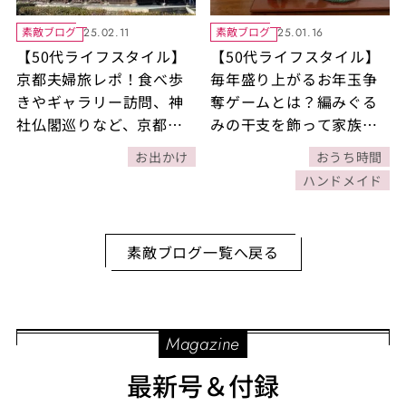
素敵ブログ
素敵ブログ
25.02.11
25.01.16
【50代ライフスタイル】
【50代ライフスタイル】
京都夫婦旅レポ！食べ歩
毎年盛り上がるお年玉争
きやギャラリー訪問、神
奪ゲームとは？編みぐる
社仏閣巡りなど、京都に
みの干支を飾って家族で
行ったら訪れたい場所が
楽しく過ごすお正月をレ
お出かけ
おうち時間
満載です！
ポート！
ハンドメイド
素敵ブログ一覧へ戻る
Magazine
最新号＆付録