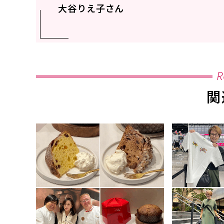
大谷りえ子さん
R
関