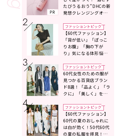
たびうるおう”DHCの新
PR
発想クレンジングオイ
ルに注目
ファッショントピック
【60代ファッション】
「背が低い」「ぽっこ
りお腹」「胸の下が
り」気になる体形悩み
をカバーする〈Tシャツ
の選び方〉をスタイリ
ファッショントピック
スト地曳いく子さんが
60代女性のための服が
アドバイス！
見つかる百貨店ブラン
ド8選！「品よく」「ラ
クに」「美しく」を叶
える服がずらり
ファッショントピック
【60代ファッション】
60代の夏のおしゃれに
は白が効く！50代60代
の夏の私服を拝見！白