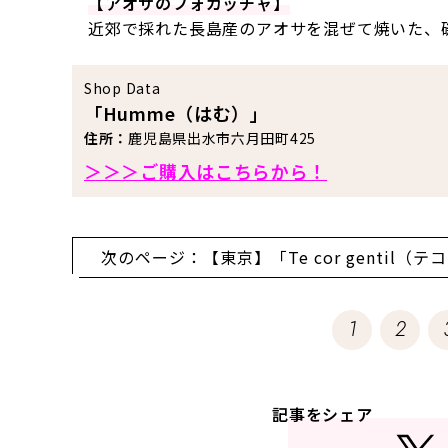
【アオサのフォカッチャ】
近郊で採れた長島産のアオサを混ぜて焼いた、
Shop Data
「Humme（はむ）」
住所：
鹿児島県出水市六月田町425
＞＞＞ご購入はこちらから！
次のページ：【東京】「Te cor genti
の!?」と声があがるパ
1
2
記事をシェア