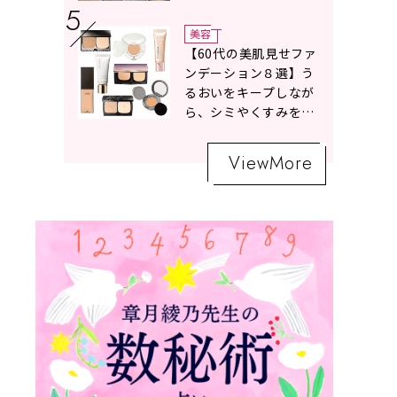
ボトムスコーデ4選【白
の魔術】
美容
【60代の美肌見せファ
ンデーション８選】う
るおいをキープしなが
ら、シミやくすみをナ
チュラルにカバーする
名品が勢ぞろい！
ViewMore