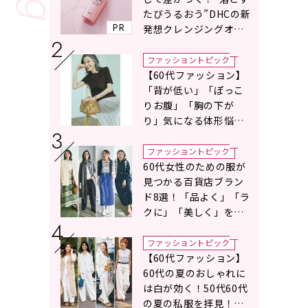
たびうるおう”DHCの新
PR
発想クレンジングオイ
ルに注目
ファッショントピック
【60代ファッション】
「背が低い」「ぽっこ
りお腹」「胸の下が
り」気になる体形悩み
をカバーする〈Tシャツ
の選び方〉をスタイリ
ファッショントピック
スト地曳いく子さんが
60代女性のための服が
アドバイス！
見つかる百貨店ブラン
ド8選！「品よく」「ラ
クに」「美しく」を叶
える服がずらり
ファッショントピック
【60代ファッション】
60代の夏のおしゃれに
は白が効く！50代60代
の夏の私服を拝見！白