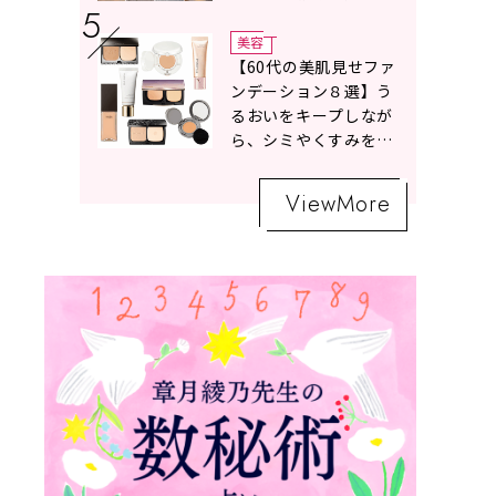
ボトムスコーデ4選【白
の魔術】
美容
【60代の美肌見せファ
ンデーション８選】う
るおいをキープしなが
ら、シミやくすみをナ
チュラルにカバーする
名品が勢ぞろい！
ViewMore