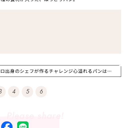
トロ出身のシェフが作るチャレンジ心溢れるパンは飽
ない斬新さ！
3
4
5
6