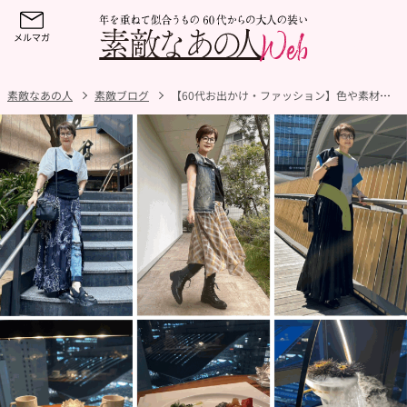
素敵なあの人
素敵ブログ
【60代お出かけ・ファッション】色や素材で秋気分！お出かけスカートコーデ3選と「梅田ブルーバード」の美しい料理を堪能！