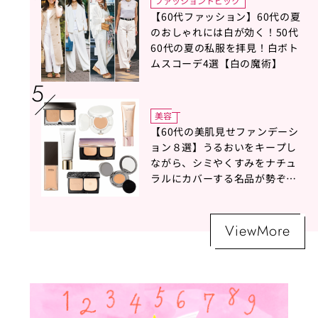
ファッショントピック
【60代ファッション】60代の夏
のおしゃれには白が効く！50代
60代の夏の私服を拝見！白ボト
ムスコーデ4選【白の魔術】
美容
【60代の美肌見せファンデーシ
ョン８選】うるおいをキープし
ながら、シミやくすみをナチュ
ラルにカバーする名品が勢ぞろ
い！
ViewMore