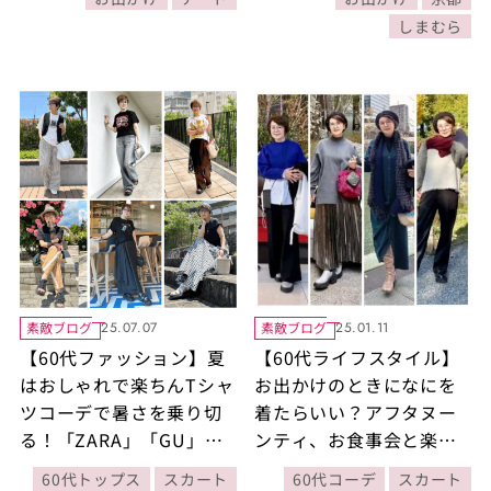
FLAMMA」「開運蕎麦」
しまむら
の食べ歩きレポート！
素敵ブログ
素敵ブログ
25.07.07
25.01.11
【60代ファッション】夏
【60代ライフスタイル】
はおしゃれで楽ちんTシャ
お出かけのときになにを
ツコーデで暑さを乗り切
着たらいい？アフタヌー
る！「ZARA」「GU」ほ
ンティ、お食事会と楽し
かプチプラTシャツを品よ
い予定を彩るとっておき
60代トップス
スカート
60代コーデ
スカート