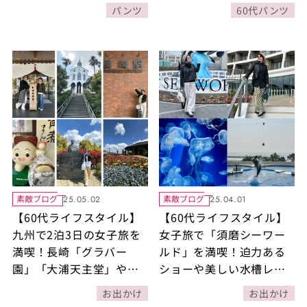
く着こなすコーデ6選
コーデ4選
パンツ
60代パンツ
素敵ブログ
素敵ブログ
25.05.02
25.04.01
【60代ライフスタイル】
【60代ライフスタイル】
九州で2泊3日の女子旅を
女子旅で「須磨シーワー
満喫！長崎「グラバー
ルド」を満喫！迫力ある
園」「大浦天主堂」や佐
ショーや美しい水槽レポ
賀県「嬉野温泉」ほか各
のほか、おしゃれパンツ
お出かけ
お出かけ
地を巡り名物を堪能した
コーデにも注目！