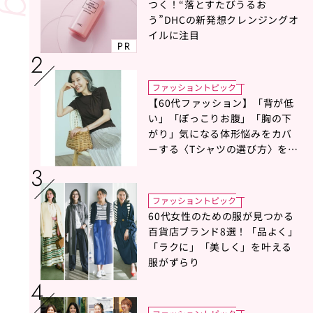
つく！“落とすたびうるお
う”DHCの新発想クレンジングオ
イルに注目
PR
ファッショントピック
【60代ファッション】「背が低
い」「ぽっこりお腹」「胸の下
がり」気になる体形悩みをカバ
ーする〈Tシャツの選び方〉をス
タイリスト地曳いく子さんがア
ドバイス！
ファッショントピック
60代女性のための服が見つかる
百貨店ブランド8選！「品よく」
「ラクに」「美しく」を叶える
服がずらり