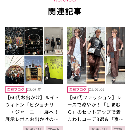
関連記事
素敵ブログ
素敵ブログ
25.09.01
25.08.03
【60代お出かけ】ルイ・
【60代ファッション】レ
ヴィトン「ビジョナリ
ースで涼やか！「しまむ
ー・ジャーニー」展へ！
ら」のセットアップで着
展示レポとお出かけの着
まわしコーデ3選＆「京料
こなしをご紹介！
理椿」「薪火焼き
お出かけ
アート
お出かけ
京都