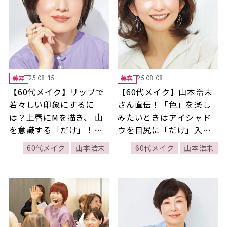
美容
美容
25.08.15
25.08.08
【60代メイク】リップで
【60代メイク】山本浩未
若々しい印象にするに
さん直伝！「色」を楽し
は？上唇にMを描き、 山
みたいときはアイシャド
を意識する「だけ」！口
ウを目尻に「だけ」入れ
紅が素敵に見えるひと工
ればいい！【山本浩未さ
60代メイク
山本浩未
60代メイク
山本浩未
夫を山本浩未さんがレク
んの「これだけ」メイク
チャー！
塾】