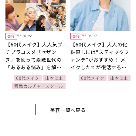
美容
美容
25.07.26
25.05.17
【60代メイク】大人気プ
【60代メイク】大人の化
チプラコスメ「セザン
粧直しには“スティックフ
ヌ」を使って素敵世代の
ァンデ”がおすすめ！ メ
「あるある悩み」を解
イクしたてが復活する簡
決！【『素敵友の会』会
単テクを山本浩未さんが
60代メイク
山本浩未
60代メイク
山本浩未
員限定 第５回目素敵カル
レクチャー！
素敵カルチャースクール
チャースクールレポー
ト！】
美容一覧へ戻る