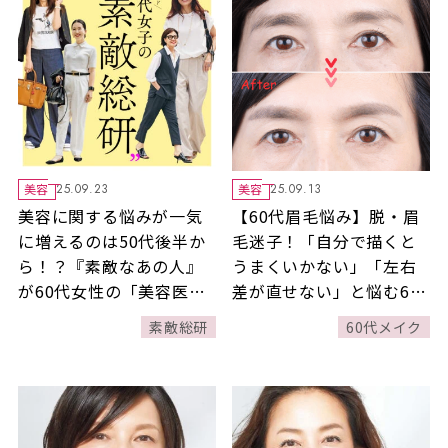
美容
美容
25.09.23
25.09.13
美容に関する悩みが一気
【60代眉毛悩み】脱・眉
に増えるのは50代後半か
毛迷子！「自分で描くと
ら！？『素敵なあの人』
うまくいかない」「左右
が60代女性の「美容医
差が直せない」と悩む60
療」を大調査！
代の眉毛の正解とは？
素敵総研
60代メイク