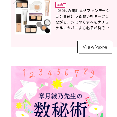
美容
【60代の美肌見せファンデーシ
ョン８選】うるおいをキープし
ながら、シミやくすみをナチュ
ラルにカバーする名品が勢ぞろ
い！
ViewMore