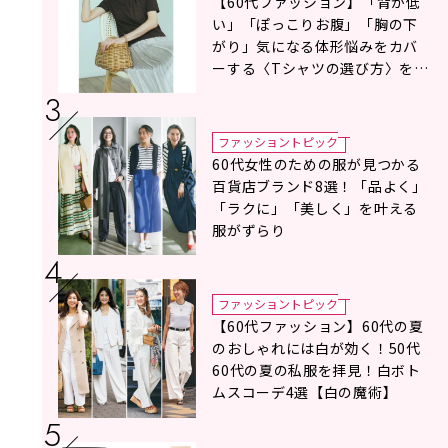
【60代ファッション】「背が低
い」「ぽっこりお腹」「胸の下
がり」気になる体形悩みをカバ
ーする〈Tシャツの選び方〉をス
タイリスト地曳いく子さんがア
ドバイス！
ファッショントピック
60代女性のための服が見つかる
百貨店ブランド8選！「品よく」
「ラクに」「美しく」を叶える
服がずらり
ファッショントピック
【60代ファッション】60代の夏
のおしゃれには白が効く！50代
60代の夏の私服を拝見！白ボト
ムスコーデ4選【白の魔術】