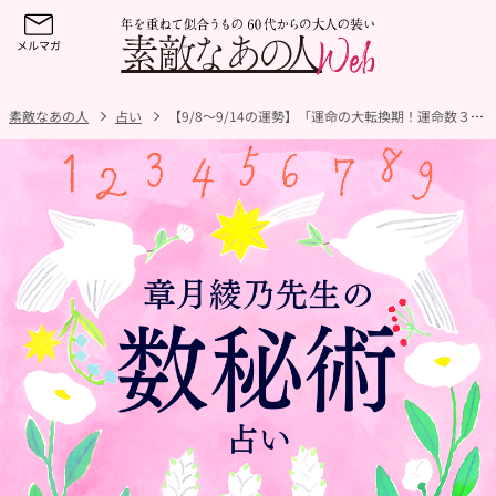
素敵なあの人
占い
【9/8～9/14の運勢】「運命の大転換期！運命数３は先送りしていたことに取り組んで」「大幸運期到来！運命数５は有言実行を」【幸運のヒントを届ける章月綾乃先生の週刊数秘術占い】