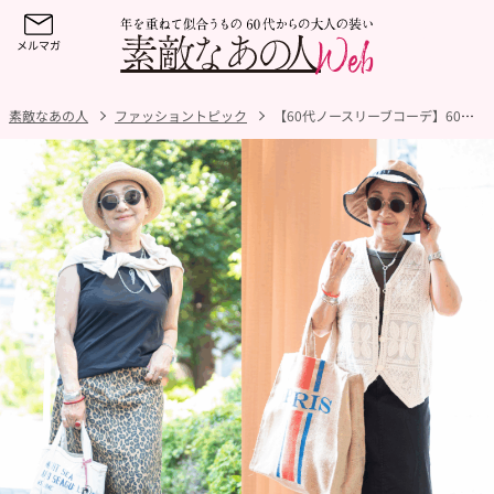
素敵なあの人
ファッショントピック
【60代ノースリーブコーデ】60代が気になるパーツをおしゃれにカバーするには？スタイルアップを叶えて女性らしさが漂う甘辛MIXコーデ！【6日間コーデDay5・Day6】