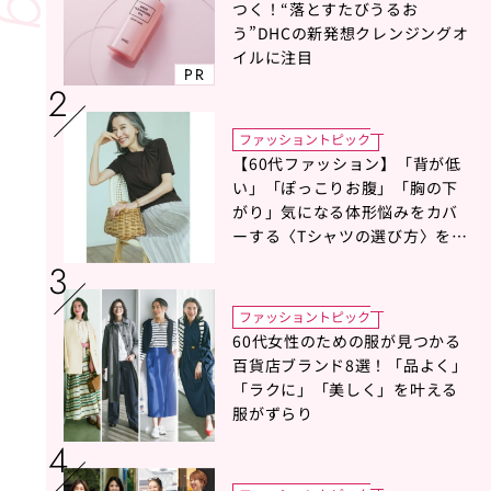
つく！“落とすたびうるお
う”DHCの新発想クレンジングオ
イルに注目
PR
ファッショントピック
【60代ファッション】「背が低
い」「ぽっこりお腹」「胸の下
がり」気になる体形悩みをカバ
ーする〈Tシャツの選び方〉をス
タイリスト地曳いく子さんがア
ドバイス！
ファッショントピック
60代女性のための服が見つかる
百貨店ブランド8選！「品よく」
「ラクに」「美しく」を叶える
服がずらり