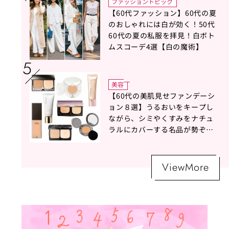
ファッショントピック
【60代ファッション】60代の夏
のおしゃれには白が効く！50代
60代の夏の私服を拝見！白ボト
ムスコーデ4選【白の魔術】
美容
【60代の美肌見せファンデーシ
ョン８選】うるおいをキープし
ながら、シミやくすみをナチュ
ラルにカバーする名品が勢ぞろ
い！
ViewMore