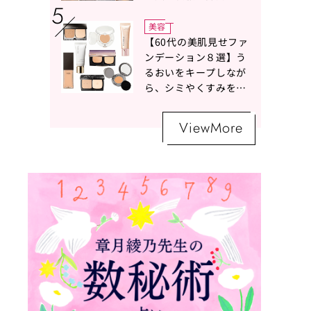
ボトムスコーデ4選【白
の魔術】
美容
【60代の美肌見せファ
ンデーション８選】う
るおいをキープしなが
ら、シミやくすみをナ
チュラルにカバーする
名品が勢ぞろい！
ViewMore