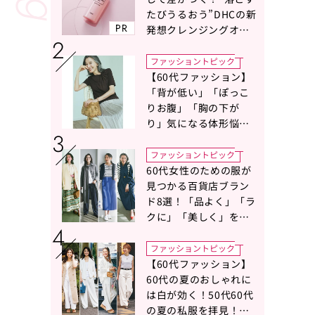
たびうるおう”DHCの新
PR
発想クレンジングオイ
ルに注目
ファッショントピック
【60代ファッション】
「背が低い」「ぽっこ
りお腹」「胸の下が
り」気になる体形悩み
をカバーする〈Tシャツ
の選び方〉をスタイリ
ファッショントピック
スト地曳いく子さんが
60代女性のための服が
アドバイス！
見つかる百貨店ブラン
ド8選！「品よく」「ラ
クに」「美しく」を叶
える服がずらり
ファッショントピック
【60代ファッション】
60代の夏のおしゃれに
は白が効く！50代60代
の夏の私服を拝見！白