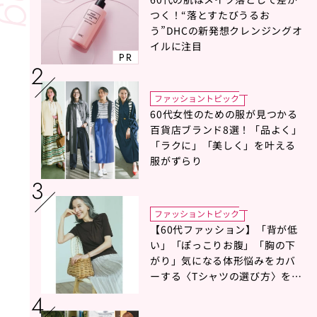
つく！“落とすたびうるお
う”DHCの新発想クレンジングオ
イルに注目
PR
ファッショントピック
60代女性のための服が見つかる
百貨店ブランド8選！「品よく」
「ラクに」「美しく」を叶える
服がずらり
ファッショントピック
【60代ファッション】「背が低
い」「ぽっこりお腹」「胸の下
がり」気になる体形悩みをカバ
ーする〈Tシャツの選び方〉をス
タイリスト地曳いく子さんがア
ドバイス！