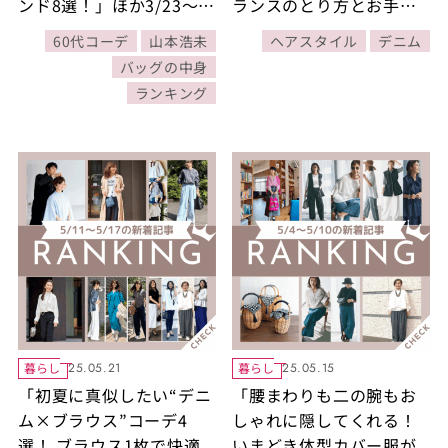
ンド8選！」ほか3/23～
ランスのとり方とお手本
3/29に公開された記事の
コーデ4選」ほか5/18～
60代コーデ
山本浩未
ヘアスタイル
デニム
人気ランキングをご紹
5/24に公開された記事の
バッグの中身
介！
人気ランキングをご紹
ランキング
介！【今週の新着記事ベ
スト10】
暮らし
暮らし
25.05.21
25.05.15
「初夏に真似したい“デニ
「腰まわりも二の腕もお
ム×ブラウス”コーデ4
しゃれに隠してくれる！
選！ ブラウス1枚で快適
いまどき体型カバー服が