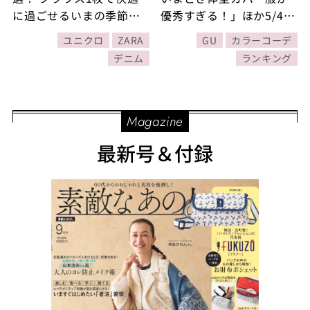
に過ごせるいまの季節に
優秀すぎる！」ほか5/4～
ぴったりな装い」ほか
5/10に公開された記事の
ユニクロ
ZARA
GU
カラーコーデ
5/11～5/17に公開された
人気ランキングをご紹
デニム
ランキング
記事の人気ランキングを
介！【今週の新着記事ベ
ご紹介！【今週の新着記
スト10】
事ベスト10】
Magazine
最新号＆付録