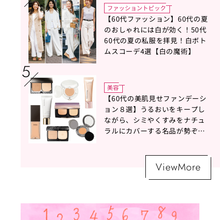
ファッショントピック
【60代ファッション】60代の夏
のおしゃれには白が効く！50代
60代の夏の私服を拝見！白ボト
ムスコーデ4選【白の魔術】
美容
【60代の美肌見せファンデーシ
ョン８選】うるおいをキープし
ながら、シミやくすみをナチュ
ラルにカバーする名品が勢ぞろ
い！
ViewMore