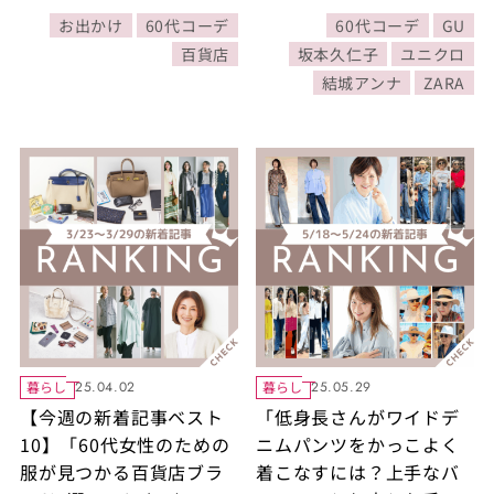
大人のデニムコーデ」ほ
えるハレの日コーデ」ほ
お出かけ
60代コーデ
60代コーデ
GU
か、3/2～3/8に公開され
か3/16～3/22に公開され
百貨店
坂本久仁子
ユニクロ
た記事の人気ランキング
た記事の人気ランキング
結城アンナ
ZARA
をご紹介！
をご紹介！
暮らし
暮らし
25.04.02
25.05.29
【今週の新着記事ベスト
「低身長さんがワイドデ
10】「60代女性のための
ニムパンツをかっこよく
服が見つかる百貨店ブラ
着こなすには？上手なバ