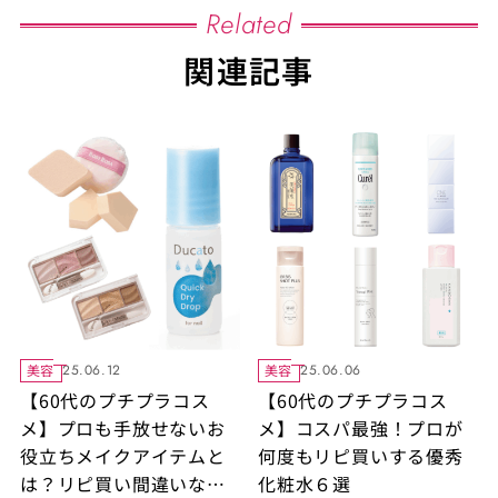
Related
関連記事
美容
美容
25.06.12
25.06.06
【60代のプチプラコス
【60代のプチプラコス
メ】プロも手放せないお
メ】コスパ最強！プロが
役立ちメイクアイテムと
何度もリピ買いする優秀
は？リピ買い間違いなし
化粧水６選