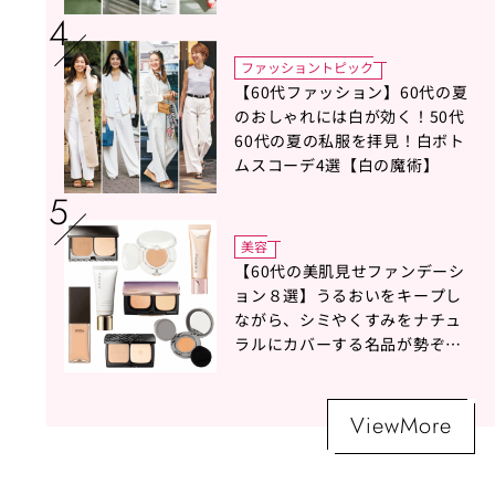
ファッショントピック
【60代ファッション】60代の夏
のおしゃれには白が効く！50代
60代の夏の私服を拝見！白ボト
ムスコーデ4選【白の魔術】
美容
【60代の美肌見せファンデーシ
ョン８選】うるおいをキープし
ながら、シミやくすみをナチュ
ラルにカバーする名品が勢ぞろ
い！
ViewMore