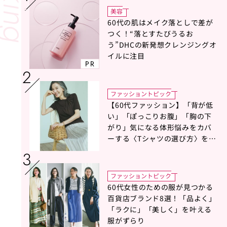
美容
60代の肌はメイク落としで差が
つく！“落とすたびうるお
う”DHCの新発想クレンジングオ
イルに注目
PR
ファッショントピック
【60代ファッション】「背が低
い」「ぽっこりお腹」「胸の下
がり」気になる体形悩みをカバ
ーする〈Tシャツの選び方〉をス
タイリスト地曳いく子さんがア
ドバイス！
ファッショントピック
60代女性のための服が見つかる
百貨店ブランド8選！「品よく」
「ラクに」「美しく」を叶える
服がずらり