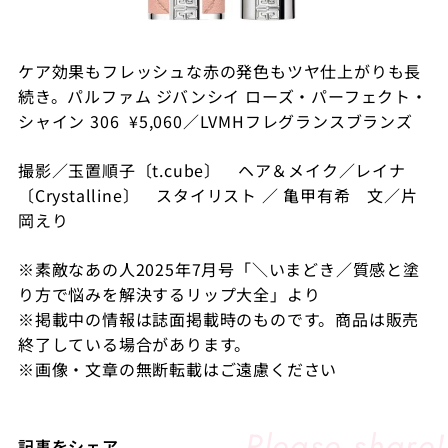
ケア効果もフレッシュな赤の発色もツヤ仕上がりも長
続き。パルファム ジバンシイ ローズ・パーフェクト・
シャイン 306 ¥5,060／LVMHフレグランスブランズ
撮影／玉置順子〔t.cube〕 ヘア＆メイク／レイナ
〔Crystalline〕 スタイリスト ／ 亀甲有希 文／片
岡えり
※素敵なあの人2025年7月号「＼いまどき／質感と塗
り方で悩みを解決するリップ大全」より
※掲載中の情報は誌面掲載時のものです。商品は販売
終了している場合があります。
※画像・文章の無断転載はご遠慮ください
記事をシェア