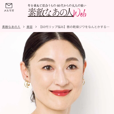
素敵なあの人
美容
【60代リップ悩み】唇の乾燥ジワをなんとかするには？色持ちも潤いもアップする方法は要チェック！【人気ヘアメイク・レイナさん直伝】