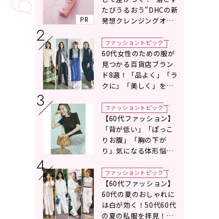
たびうるおう”DHCの新
PR
発想クレンジングオイ
ルに注目
ファッショントピック
60代女性のための服が
見つかる百貨店ブラン
ド8選！「品よく」「ラ
クに」「美しく」を叶
える服がずらり
ファッショントピック
【60代ファッション】
「背が低い」「ぽっこ
りお腹」「胸の下が
り」気になる体形悩み
をカバーする〈Tシャツ
の選び方〉をスタイリ
ファッショントピック
スト地曳いく子さんが
【60代ファッション】
アドバイス！
60代の夏のおしゃれに
は白が効く！50代60代
の夏の私服を拝見！白