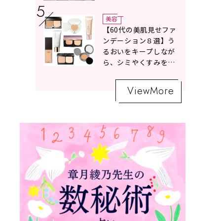
ボトムスコーデ4選【白
の魔術】
美容
【60代の美肌見せファ
ンデーション８選】う
るおいをキープしなが
ら、シミやくすみをナ
チュラルにカバーする
名品が勢ぞろい！
ViewMore