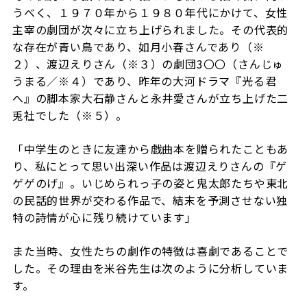
うべく、１９７０年から１９８０年代にかけて、女性
主宰の劇団が次々に立ち上げられました。その代表的
な存在が青い鳥であり、如月小春さんであり（※
２）、渡辺えりさん（※３）の劇団
3
〇〇（さんじゅ
うまる／※４）であり、昨年の大河ドラマ『光る君
へ』の脚本家大石静さんと永井愛さんが立ち上げた二
兎社でした（
※
５）。
「中学生のときに友達から戯曲本を贈られたこともあ
り、私にとって思い出深い作品は渡辺えりさんの『ゲ
ゲゲのげ』。いじめられっ子の姿と鬼太郎たちや東北
の民話的世界が交わる作品で、結末を予測させない独
特の詩情が心に残り続けています」
また当時、女性たちの劇作の特徴は喜劇であることで
した。その理由を米谷先生は次のように分析していま
す。