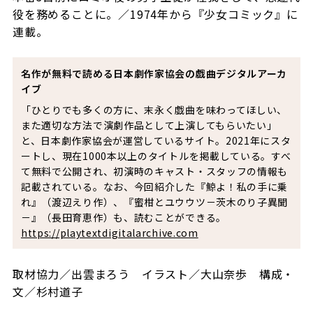
役を務めることに。／1974年から『少女コミック』に
連載。
名作が無料で読める日本劇作家協会の戯曲デジタルアーカ
イブ
「ひとりでも多くの方に、末永く戯曲を味わってほしい、
また適切な方法で演劇作品として上演してもらいたい」
と、日本劇作家協会が運営しているサイト。
2021
年にスタ
ートし、現在
1000
本以上のタイトルを掲載している。すべ
て無料で公開され、初演時のキャスト・スタッフの情報も
記載されている。なお、今回紹介した『鯨よ！私の手に乗
れ』（渡辺えり作）、『蜜柑とユウウツ－茨木のり子異聞
－』（長田育恵作）も、読むことができる。
https://playtextdigitalarchive.com
取材協力／出雲まろう イラスト／大山奈歩 構成・
文／杉村道子