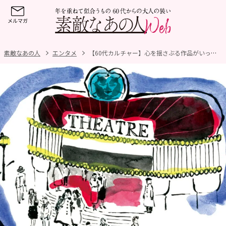
素敵なあの人
エンタメ
【60代カルチャー】心を揺さぶる作品がいっぱい！60代こそ女性劇作家が面白い理由とは？【好奇心の扉・前編】