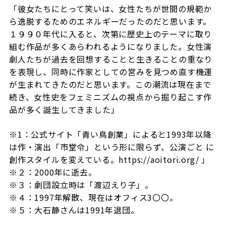
「彼女たちにとって笑いは、女性たちが世間の規範か
ら逸脱するためのエネルギーだったのだと思います。
１９９０年代に入ると、次第に歴史上のテーマに取り
組む作品が多くあらわれるようになりました。女性演
劇人たちが過去を回想することと生きることの重なり
を表現し、同時に作家としての営みを見つめ直す機運
が生まれてきたのだと思います。この潮流は現在まで
続き、女性史をフェミニズムの視点から掘り起こす作
品が多く誕生してきました」
※
1
：公式サイト「青い鳥創業」によると
1993
年以降
は作・演出「市堂令」という形に限らず、公演ごと に
創作スタイルを変えている。
https://aoitori.org/
」
※２：
2000
年に逝去。
※３：劇団設立時は「渡辺えり子」。
※４：
1997
年解散、現在はオフィス
3
〇〇。
※
５：大石静さんは
1991
年退団。