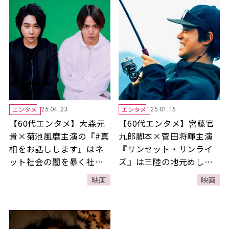
エンタメ
エンタメ
25.04.23
25.01.15
【60代エンタメ】大森元
【60代エンタメ】宮藤官
貴×菊池風磨主演の『#真
九郎脚本×菅田将暉主演
相をお話しします』はネ
『サンセット・サンライ
ット社会の闇を暴く社会
ズ』は三陸の地元めしが
派ミステリー
多数登場する“笑い泣
映画
映画
き”の移住エンタメ