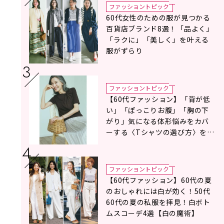
ファッショントピック
60代女性のための服が見つかる
百貨店ブランド8選！「品よく」
「ラクに」「美しく」を叶える
服がずらり
ファッショントピック
【60代ファッション】「背が低
い」「ぽっこりお腹」「胸の下
がり」気になる体形悩みをカバ
ーする〈Tシャツの選び方〉をス
タイリスト地曳いく子さんがア
ドバイス！
ファッショントピック
【60代ファッション】60代の夏
のおしゃれには白が効く！50代
60代の夏の私服を拝見！白ボト
ムスコーデ4選【白の魔術】