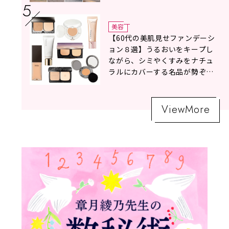
美容
【60代の美肌見せファンデーシ
ョン８選】うるおいをキープし
ながら、シミやくすみをナチュ
ラルにカバーする名品が勢ぞろ
い！
ViewMore