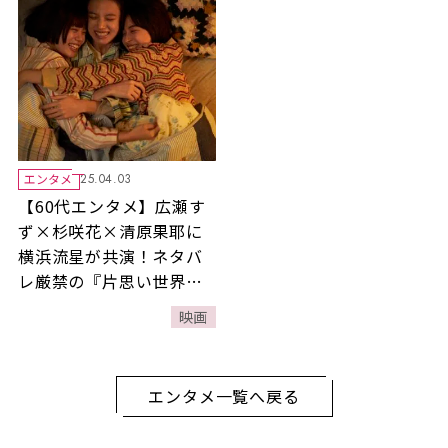
エンタメ
25.04.03
【60代エンタメ】広瀬す
ず×杉咲花×清原果耶に
横浜流星が共演！ネタバ
レ厳禁の『片思い世界』
は脚本・坂元裕二の自信
映画
作
エンタメ一覧へ戻る