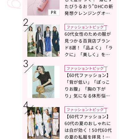
たびうるおう”DHCの新
PR
発想クレンジングオイ
ルに注目
ファッショントピック
60代女性のための服が
見つかる百貨店ブラン
ド8選！「品よく」「ラ
クに」「美しく」を叶
える服がずらり
ファッショントピック
【60代ファッション】
「背が低い」「ぽっこ
りお腹」「胸の下が
り」気になる体形悩み
をカバーする〈Tシャツ
の選び方〉をスタイリ
ファッショントピック
スト地曳いく子さんが
【60代ファッション】
アドバイス！
60代の夏のおしゃれに
は白が効く！50代60代
の夏の私服を拝見！白