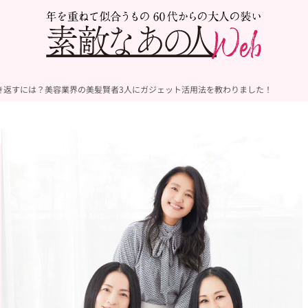
巻き返すには？美容業界の美髪賢者3人にガジェット活用法を教わりました！