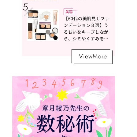
ボトムスコーデ4選【白
の魔術】
美容
【60代の美肌見せファ
ンデーション８選】う
るおいをキープしなが
ら、シミやくすみをナ
チュラルにカバーする
名品が勢ぞろい！
ViewMore