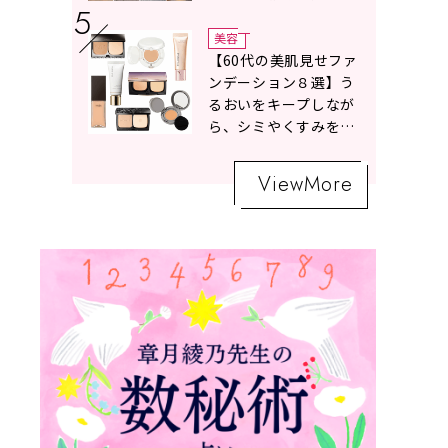
ボトムスコーデ4選【白
の魔術】
美容
【60代の美肌見せファ
ンデーション８選】う
るおいをキープしなが
ら、シミやくすみをナ
チュラルにカバーする
名品が勢ぞろい！
ViewMore