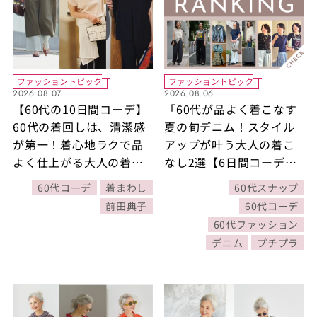
ファッショントピック
ファッショントピック
2026.08.07
2026.08.06
【60代の10日間コーデ】
「60代が品よく着こなす
60代の着回しは、清潔感
夏の旬デニム！スタイル
が第一！着心地ラクで品
アップが叶う大人の着こ
よく仕上がる大人の着こ
なし2選【6日間コーデ
なし10選
Day3・Day4】」ほか
60代コーデ
着まわし
60代スナップ
7/26～8/1公開記事の人気
前田典子
60代コーデ
ランキングをご紹介！
60代ファッション
【今週の新着記事ベスト
デニム
プチプラ
10】