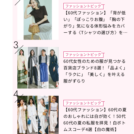
ファッショントピック
【60代ファッション】「背が低
い」「ぽっこりお腹」「胸の下
がり」気になる体形悩みをカバ
ーする〈Tシャツの選び方〉をス
タイリスト地曳いく子さんがア
ドバイス！
ファッショントピック
60代女性のための服が見つかる
百貨店ブランド8選！「品よく」
「ラクに」「美しく」を叶える
服がずらり
ファッショントピック
【60代ファッション】60代の夏
のおしゃれには白が効く！50代
60代の夏の私服を拝見！白ボト
ムスコーデ4選【白の魔術】