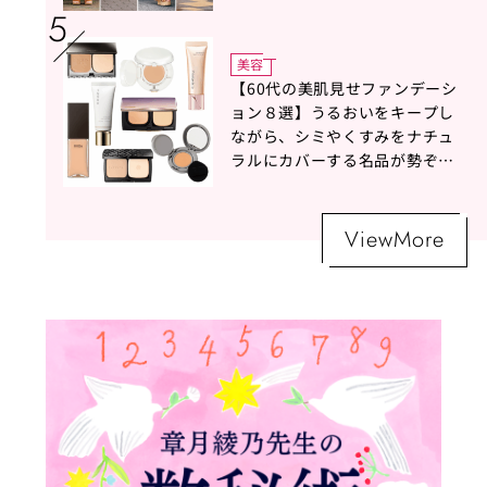
美容
【60代の美肌見せファンデーシ
ョン８選】うるおいをキープし
ながら、シミやくすみをナチュ
ラルにカバーする名品が勢ぞろ
い！
ViewMore