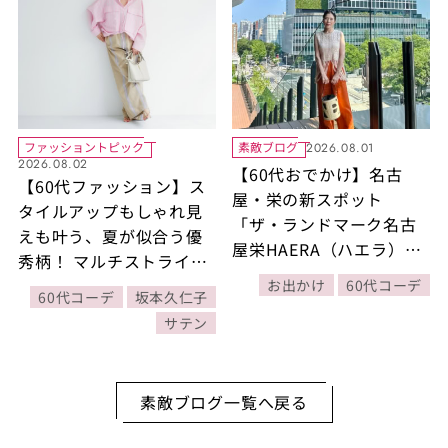
ファッショントピック
素敵ブログ
2026.08.01
2026.08.02
【60代おでかけ】名古
【60代ファッション】ス
屋・栄の新スポット
タイルアップもしゃれ見
「ザ・ランドマーク名古
えも叶う、夏が似合う優
屋栄HAERA（ハエラ）」
秀柄！ マルチストライプ
へ！絶景テラスや話題の
コーデ2選【スタイリスト
お出かけ
60代コーデ
60代コーデ
坂本久仁子
ショップを満喫
坂本久仁子のおしゃれの
サテン
かけひき】
素敵ブログ一覧へ戻る