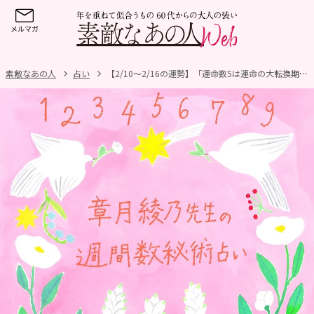
素敵なあの人
占い
【2/10～2/16の運勢】「運命数5は運命の大転換期！理想の自分に向けて頑張ることで大きな変化が！」「運命数7はイメージチェンジが幸運への糸口に！」章月綾乃先生の週間数秘術占い