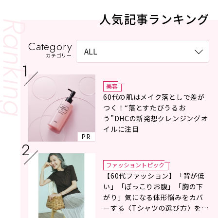
人気記事ランキング
Category
カテゴリー
美容
60代の肌はメイク落としで差が
つく！“落とすたびうるお
う”DHCの新発想クレンジングオ
イルに注目
PR
ファッショントピック
【60代ファッション】「背が低
い」「ぽっこりお腹」「胸の下
がり」気になる体形悩みをカバ
ーする〈Tシャツの選び方〉をス