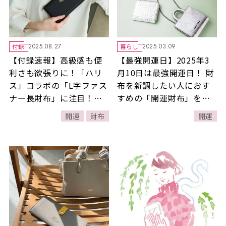
付録
暮らし
2025.08.27
2025.03.09
【付録速報】高級感も便
【最強開運日】2025年3
利さも欲張りに！「ハリ
月10日は最強開運日！ 財
ス」コラボの「L字ファス
布を新調したい人におす
ナー長財布」に注目！財
すめの「開運財布」をご
布をおろすのにぴったり
紹介！
開運
財布
開運
の開運日もチェック！
【素敵なあの人2025年11
月号付録】