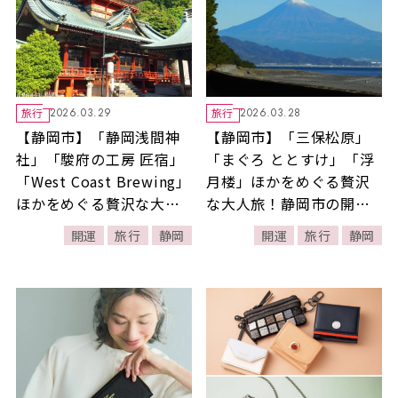
旅行
旅行
2026.03.29
2026.03.28
【静岡市】「静岡浅間神
【静岡市】「三保松原」
社」「駿府の工房 匠宿」
「まぐろ ととすけ」「浮
「West Coast Brewing」
月楼」ほかをめぐる贅沢
ほかをめぐる贅沢な大人
な大人旅！静岡市の開運
旅！静岡市の開運スポッ
スポットとグルメを満喫
開運
旅行
静岡
開運
旅行
静岡
トとグルメを満喫する1泊
する1泊2日【前編】
2日【後編】