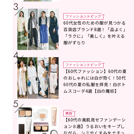
タイリスト地曳いく子さんがア
ドバイス！
ファッショントピック
60代女性のための服が見つかる
百貨店ブランド8選！「品よく」
「ラクに」「美しく」を叶える
服がずらり
ファッショントピック
【60代ファッション】60代の夏
のおしゃれには白が効く！50代
60代の夏の私服を拝見！白ボト
ムスコーデ4選【白の魔術】
美容
【60代の美肌見せファンデーシ
ョン８選】うるおいをキープし
ながら、シミやくすみをナチュ