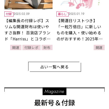
付録
暮らし
2025.02.09
2025.01.19
【編集長の付録レポ】ス
【開運日リストつき】
リムな開運財布は使いや
「一粒万倍日」に新しい
すさ抜群！ 百貨店ブラン
ものを購入・使い始める
ド「Harriss」とコラボし
のがおすすめ！2025年に
た高見えアイテム！
運気を高める「ラッキー
開運
付録レポ
財布
開運
カラー＆モチーフ」ほか
開運情報をお届けしま
す！
占い一覧へ戻る
Magazine
最新号＆付録