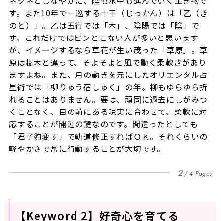
ネクネとしなやかに、陸も水中も進んでいく生き物で
す。また10年で一巡する十干（じっかん）は「乙（き
のと）」。乙は五行では「木」、陰陽では「陰」で
す。これだけではピンとこない人が多いと思います
が、イメージするなら草花が生い茂った「草原」。草
原は樹木と違って、そよそよと風で動く柔軟さがあり
ますよね。また、月の動きを元にしたオリエンタル占
星術では「柳りゅう宿しゅく」の年。柳もゆらゆら折
れることはありません。要は、頑固に過去にしがみつ
くことなく、目の前にある現実に合わせて、柔軟に対
応することが開運の鍵なのです。間違ったとしても
「君子豹変す」で軌道修正すればＯＫ。それくらいの
軽やかさで常に行動することが大切です。
2
4 Pages
【Keyword 2】好奇心を育てる