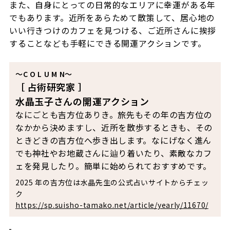
また、自身にとっての日常的なエリアに幸運がある年
でもあります。近所をあらためて散策して、居心地の
いい行きつけのカフェを見つける、ご近所さんに挨拶
することなども手軽にできる開運アクションです。
～C O L U M N～
［ 占術研究家 ］
水晶玉子さんの開運アクション
なにごとも吉方位ありき。旅先もその年の吉方位の
なかから決めますし、近所を散歩するときも、その
ときどきの吉方位へ歩き出します。なにげなく進ん
でも神社やお地蔵さんに辿り着いたり、素敵なカフ
ェを発見したり。簡単に始められておすすめです。
2025 年の吉方位は水晶先生の公式占いサイトからチェッ
ク
https://sp.suisho-tamako.net/article/yearly/11670/