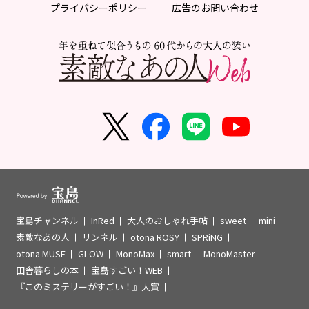
プライバシーポリシー
広告のお問い合わせ
宝島チャンネル
InRed
大人のおしゃれ手帖
sweet
mini
素敵なあの人
リンネル
otona ROSY
SPRiNG
otona MUSE
GLOW
MonoMax
smart
MonoMaster
田舎暮らしの本
宝島すごい！WEB
『このミステリーがすごい！』大賞