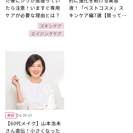
た後にシワが居座ってい
的に進化を続ける美容
たら注意！いますぐ専用
液！「ベストコスメ」ス
ケアが必要な理由とは？
キンケア編7選【買ってよ
かった2024年ベストコス
スキンケア
メ】
エイジングケア
美容
24.09.01
【60代メイク】山本浩未
さん直伝！小さくなった