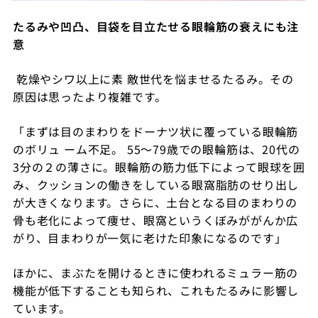
たるみや凹凸、目袋を目立たせる眼輪筋の衰えにも注
意
乾燥やシワ以上に素 敵世代を悩ませるたるみ。その
原因は思ったより複雑です。
「まずは目のまわりをドーナツ状に覆っている眼輪筋
のボリュ ーム不足。
55
〜
79
歳での眼輪筋は、
20
代の
3
分の２の薄さに。眼輪筋の筋力低下によって眼球を囲
み、クッションの働きをしている眼窩脂肪のせり出し
が大きくなります。さらに、土台となる目のまわりの
骨も老化によって痩せ、眼窩というくぼみががんか広
がり、目まわりが一気に老けた印象になるのです」
ほかに、まぶたを開けるときに使われるミュラー筋の
機能が低下することも知られ、これもたるみに影響し
ています。