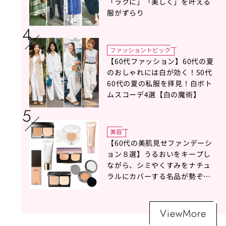
「ラクに」「美しく」を叶える
服がずらり
ファッショントピック
【60代ファッション】60代の夏
のおしゃれには白が効く！50代
60代の夏の私服を拝見！白ボト
ムスコーデ4選【白の魔術】
美容
【60代の美肌見せファンデーシ
ョン８選】うるおいをキープし
ながら、シミやくすみをナチュ
ラルにカバーする名品が勢ぞろ
い！
ViewMore