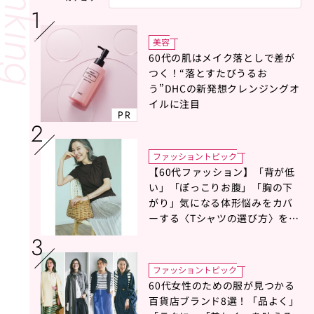
美容
60代の肌はメイク落としで差が
つく！“落とすたびうるお
う”DHCの新発想クレンジングオ
イルに注目
PR
ファッショントピック
【60代ファッション】「背が低
い」「ぽっこりお腹」「胸の下
がり」気になる体形悩みをカバ
ーする〈Tシャツの選び方〉をス
タイリスト地曳いく子さんがア
ドバイス！
ファッショントピック
60代女性のための服が見つかる
百貨店ブランド8選！「品よく」