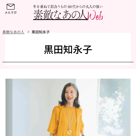
素敵なあの人
黒田知永子
黒田知永子