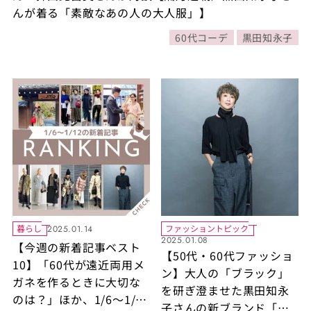
んが着る「素敵なあの⼈の⼤⼈服」】
60代コーデ
黒田知永子
暮らし
ファッショントピック
2025.01.14
2025.01.08
【今週の新着記事ベスト
【50代・60代ファッショ
10】「60代が遠近両用メ
ン】大人の「ブラック」
ガネを作るときに大切な
を研ぎ澄ませた黒田知永
のは？」ほか、1/6～1/12
子さんの新ブランド「ニ