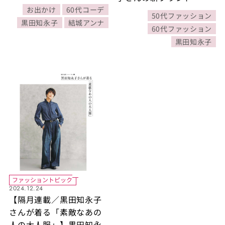
に公開された記事の人気
ュイノワール」
お出かけ
60代コーデ
ランキングをご紹介！
50代ファッション
黒田知永子
結城アンナ
60代ファッション
黒田知永子
ファッショントピック
2024.12.24
【隔月連載／黒⽥知永⼦
さんが着る「素敵なあの
⼈の⼤⼈服」】黒田知永