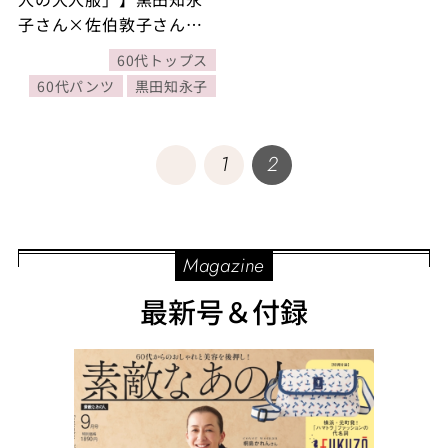
子さん×佐伯敦子さんが
大人のデニムスタイルに
60代トップス
ついて対談
60代パンツ
黒田知永子
1
2
Magazine
最新号＆付録