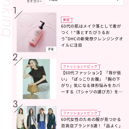
カテゴリー
美容
60代の肌はメイク落としで差が
つく！“落とすたびうるお
う”DHCの新発想クレンジングオ
イルに注目
PR
ファッショントピック
【60代ファッション】「背が低
い」「ぽっこりお腹」「胸の下
がり」気になる体形悩みをカバ
ーする〈Tシャツの選び方〉をス
タイリスト地曳いく子さんがア
ドバイス！
ファッショントピック
60代女性のための服が見つかる
百貨店ブランド8選！「品よく」