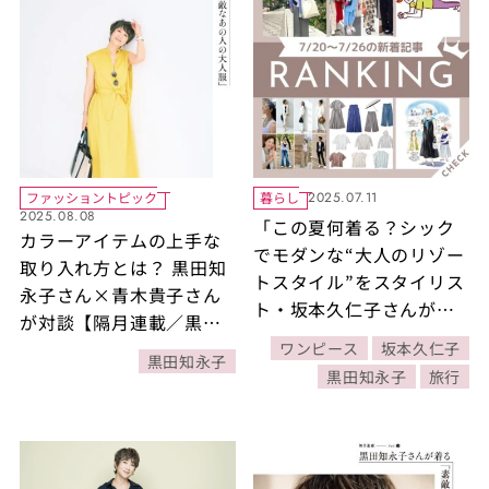
ファッショントピック
暮らし
2025.07.11
2025.08.08
「この夏何着る？シック
カラーアイテムの上手な
でモダンな“大人のリゾー
取り入れ方とは？ 黒田知
トスタイル”をスタイリス
永子さん×青木貴子さん
ト・坂本久仁子さんが披
が対談【隔月連載／黒⽥
露！」ほか6/29～7/5公開
知永⼦さんが着る「素敵
ワンピース
坂本久仁子
黒田知永子
記事の人気ランキングを
なあの⼈の⼤⼈服」】
黒田知永子
旅行
ご紹介！【今週の新着記
事ベスト10】