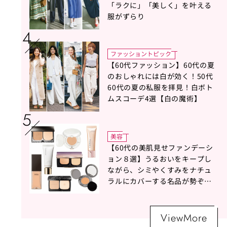
「ラクに」「美しく」を叶える
服がずらり
ファッショントピック
【60代ファッション】60代の夏
のおしゃれには白が効く！50代
60代の夏の私服を拝見！白ボト
ムスコーデ4選【白の魔術】
美容
【60代の美肌見せファンデーシ
ョン８選】うるおいをキープし
ながら、シミやくすみをナチュ
ラルにカバーする名品が勢ぞろ
い！
ViewMore