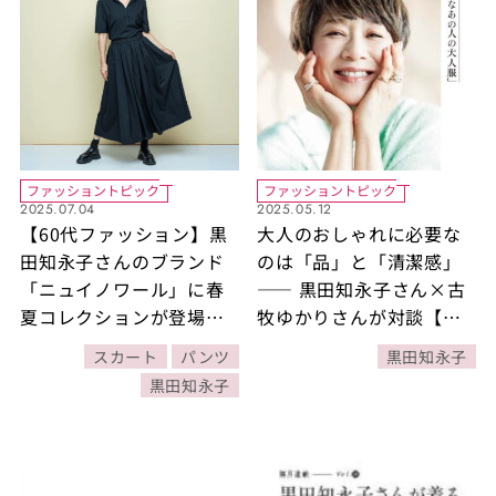
ファッショントピック
ファッショントピック
2025.07.04
2025.05.12
【60代ファッション】黒
大人のおしゃれに必要な
田知永子さんのブランド
のは「品」と「清潔感」
「ニュイノワール」に春
―― 黒田知永子さん×古
夏コレクションが登場！
牧ゆかりさんが対談【隔
こだわりの光る上質アイ
月連載／黒⽥知永⼦さん
スカート
パンツ
黒田知永子
テム5選
が着る「素敵なあの⼈の
黒田知永子
⼤⼈服」】