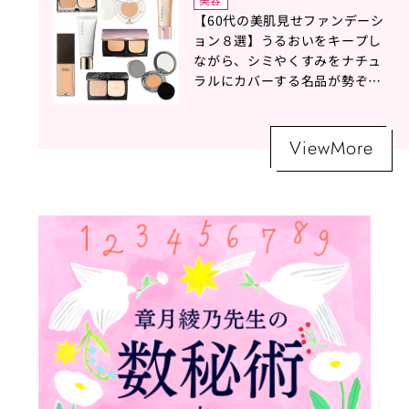
【60代の美肌見せファンデーシ
ョン８選】うるおいをキープし
ながら、シミやくすみをナチュ
ラルにカバーする名品が勢ぞろ
い！
ViewMore