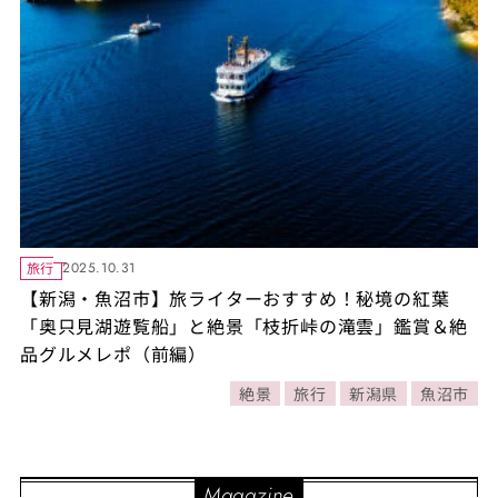
旅行
2025.10.31
【新潟・魚沼市】旅ライターおすすめ！秘境の紅葉
「奥只見湖遊覧船」と絶景「枝折峠の滝雲」鑑賞＆絶
品グルメレポ（前編）
絶景
旅行
新潟県
魚沼市
Magazine