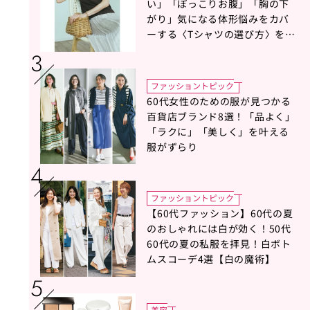
い」「ぽっこりお腹」「胸の下
がり」気になる体形悩みをカバ
ーする〈Tシャツの選び方〉をス
タイリスト地曳いく子さんがア
ドバイス！
ファッショントピック
60代女性のための服が見つかる
百貨店ブランド8選！「品よく」
「ラクに」「美しく」を叶える
服がずらり
ファッショントピック
【60代ファッション】60代の夏
のおしゃれには白が効く！50代
60代の夏の私服を拝見！白ボト
ムスコーデ4選【白の魔術】
美容