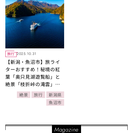
旅行
2025.10.31
【新潟・魚沼市】旅ライ
ターおすすめ！秘境の紅
葉「奥只見湖遊覧船」と
絶景「枝折峠の滝雲」鑑
賞＆絶品グルメレポ（前
絶景
旅行
新潟県
編）
魚沼市
Magazine