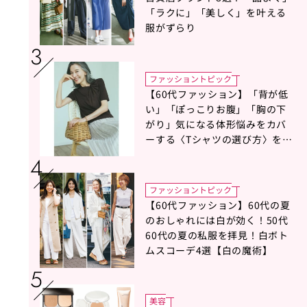
「ラクに」「美しく」を叶える
服がずらり
ファッショントピック
【60代ファッション】「背が低
い」「ぽっこりお腹」「胸の下
がり」気になる体形悩みをカバ
ーする〈Tシャツの選び方〉をス
タイリスト地曳いく子さんがア
ドバイス！
ファッショントピック
【60代ファッション】60代の夏
のおしゃれには白が効く！50代
60代の夏の私服を拝見！白ボト
ムスコーデ4選【白の魔術】
美容