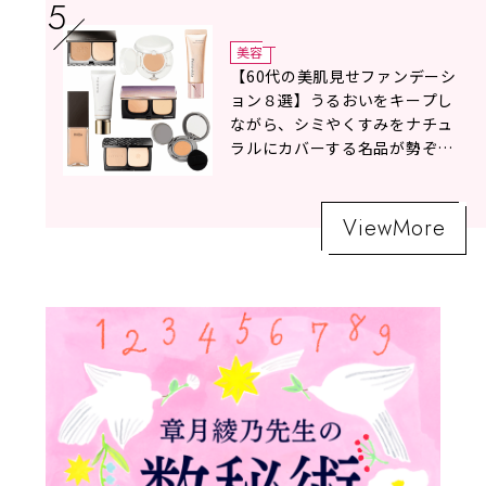
美容
【60代の美肌見せファンデーシ
ョン８選】うるおいをキープし
ながら、シミやくすみをナチュ
ラルにカバーする名品が勢ぞろ
い！
ViewMore