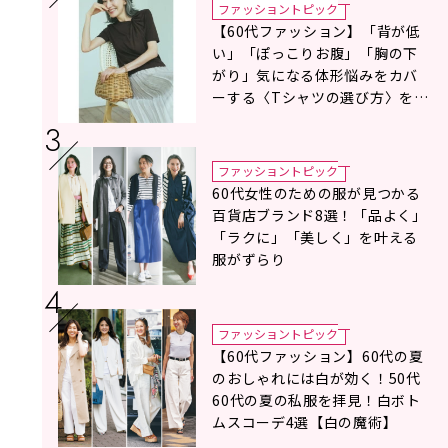
ファッショントピック
【60代ファッション】「背が低
い」「ぽっこりお腹」「胸の下
がり」気になる体形悩みをカバ
ーする〈Tシャツの選び方〉をス
タイリスト地曳いく子さんがア
ドバイス！
ファッショントピック
60代女性のための服が見つかる
百貨店ブランド8選！「品よく」
「ラクに」「美しく」を叶える
服がずらり
ファッショントピック
【60代ファッション】60代の夏
のおしゃれには白が効く！50代
60代の夏の私服を拝見！白ボト
ムスコーデ4選【白の魔術】