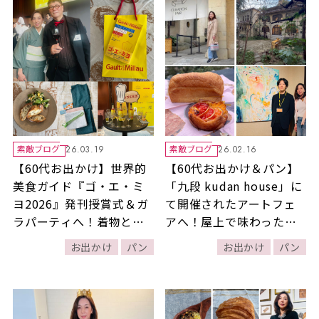
素敵ブログ
素敵ブログ
26.03.19
26.02.16
【60代お出かけ】世界的
【60代お出かけ＆パン】
美食ガイド『ゴ・エ・ミ
「九段 kudan house」に
ヨ2026』発刊授賞式＆ガ
て開催されたアートフェ
ラパーティへ！着物と小
アへ！屋上で味わった
物で春を先取りした着こ
「セテュヌボンニデー」
お出かけ
パン
お出かけ
パン
なしにも注目！
の期間限定デニッシュも
要チェック！