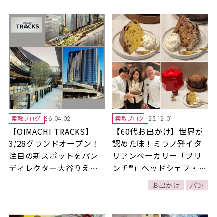
素敵ブログ
素敵ブログ
26.04.02
25.12.01
【OIMACHI TRACKS】
【60代お出かけ】世界が
3/28グランドオープン！
認めた味！ミラノ発イタ
注目の新スポットをパン
リアンベーカリー「プリ
ディレクター大谷りえ子
ンチ®」ヘッドシェフ・
がレポート！！
松田武司さんのパネトー
お出かけ
パン
ネはいますぐ食べたい感
動の逸品！