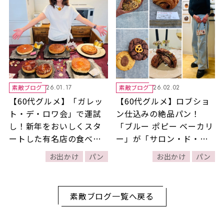
素敵ブログ
素敵ブログ
26.01.17
26.02.02
【60代グルメ】「ガレッ
【60代グルメ】ロブショ
ト・デ・ロワ会」で運試
ン仕込みの絶品パン！
し！新年をおいしくスタ
「ブルー ポピー ベーカリ
ートした有名店の食べ比
ー」が「サロン・ド・シ
べレポート！
ョコラ（伊勢丹新宿
お出かけ
パン
お出かけ
パン
店）」に特別出店！
素敵ブログ一覧へ戻る