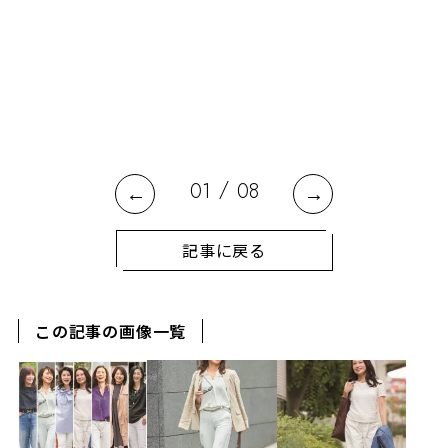
植
/
01
08
記事に戻る
この記事の画像一覧