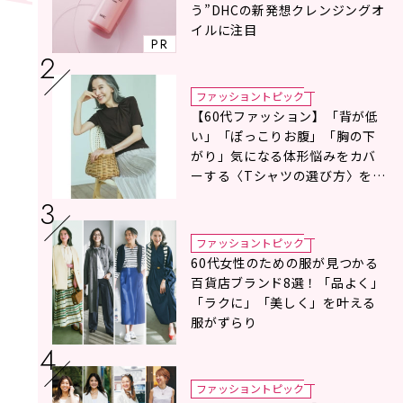
う”DHCの新発想クレンジングオ
イルに注目
PR
ファッショントピック
【60代ファッション】「背が低
い」「ぽっこりお腹」「胸の下
がり」気になる体形悩みをカバ
ーする〈Tシャツの選び方〉をス
タイリスト地曳いく子さんがア
ドバイス！
ファッショントピック
60代女性のための服が見つかる
百貨店ブランド8選！「品よく」
「ラクに」「美しく」を叶える
服がずらり
ファッショントピック