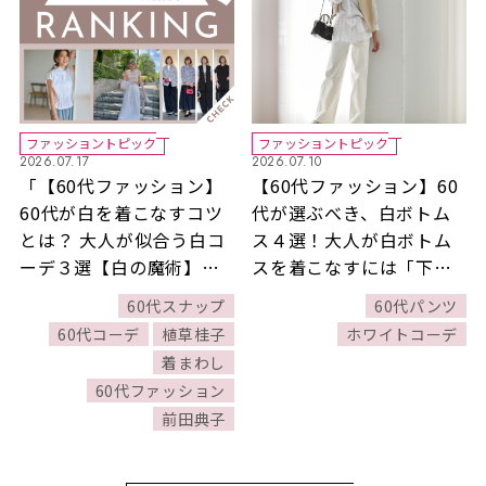
ファッショントピック
ファッショントピック
2026.07.17
2026.07.10
「【60代ファッション】
【60代ファッション】60
60代が白を着こなすコツ
代が選ぶべき、白ボトム
とは？ 大人が似合う白コ
ス４選！大人が白ボトム
ーデ３選【白の魔術】」
スを着こなすには「下着
ほか7/5～7/11公開記事の
が透けない」が絶対条件
60代スナップ
60代パンツ
人気ランキングをご紹
【白コーデ】
60代コーデ
植草桂子
ホワイトコーデ
介！【今週の新着記事ベ
着まわし
スト10】
60代ファッション
前田典子