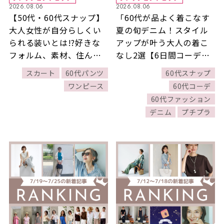
2026.08.06
2026.08.06
【50代・60代スナップ】
「60代が品よく着こなす
大人女性が自分らしくい
夏の旬デニム！スタイル
られる装いとは!?好きな
アップが叶う大人の着こ
フォルム、素材、住んで
なし2選【6日間コーデ
いる場所を大切にした私
Day3・Day4】」ほか
スカート
60代パンツ
60代スナップ
流の着こなし4選
7/26～8/1公開記事の人気
ワンピース
60代コーデ
ランキングをご紹介！
60代ファッション
【今週の新着記事ベスト
デニム
プチプラ
10】