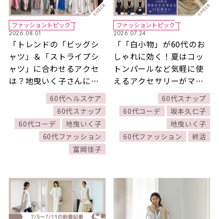
ファッショントピック
ファッショントピック
2026.08.01
2026.07.24
「トレンドの「ビッグシ
「「白小物」が60代のお
ャツ」＆「ストライプシ
しゃれに効く！夏はコッ
ャツ」に合わせるアクセ
トンパールなど気軽に使
は？地曳いく子さんに教
えるアクセサリーがマス
わります！」ほか7/19～
トアイテム【白アク
60代ヘルスケア
60代スナップ
7/25公開記事の人気ラン
セ】」ほか7/12～7/18公
60代スナップ
60代コーデ
坂本久仁子
キングをご紹介！【今週
開記事の人気ランキング
60代コーデ
地曳いく子
地曳いく子
の新着記事ベスト10】
をご紹介！【今週の新着
60代ファッション
60代ファッション
終活
記事ベスト10】
富岡佳子