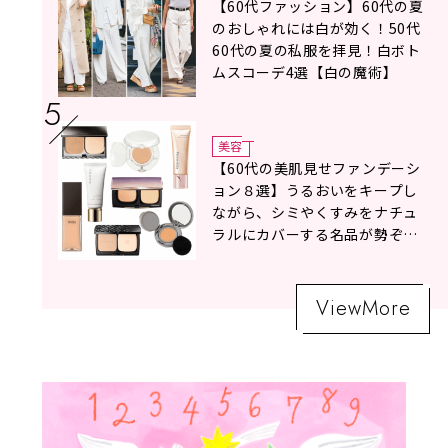
【60代ファッション】60代の夏
のおしゃれには白が効く！50代
60代の夏の私服を拝見！白ボト
ムスコーデ4選【白の魔術】
美容
【60代の美肌見せファンデーシ
ョン８選】うるおいをキープし
ながら、シミやくすみをナチュ
ラルにカバーする名品が勢ぞろ
い！
ViewMore