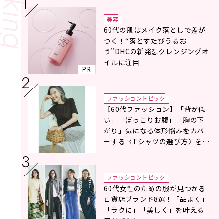
美容
60代の肌はメイク落としで差が
つく！“落とすたびうるお
う”DHCの新発想クレンジングオ
イルに注目
PR
ファッショントピック
【60代ファッション】「背が低
い」「ぽっこりお腹」「胸の下
がり」気になる体形悩みをカバ
ーする〈Tシャツの選び方〉をス
タイリスト地曳いく子さんがア
ドバイス！
ファッショントピック
60代女性のための服が見つかる
百貨店ブランド8選！「品よく」
「ラクに」「美しく」を叶える