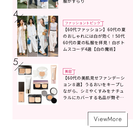
服がずらり
ファッショントピック
【60代ファッション】60代の夏
のおしゃれには白が効く！50代
60代の夏の私服を拝見！白ボト
ムスコーデ4選【白の魔術】
美容
【60代の美肌見せファンデーシ
ョン８選】うるおいをキープし
ながら、シミやくすみをナチュ
ラルにカバーする名品が勢ぞろ
い！
ViewMore