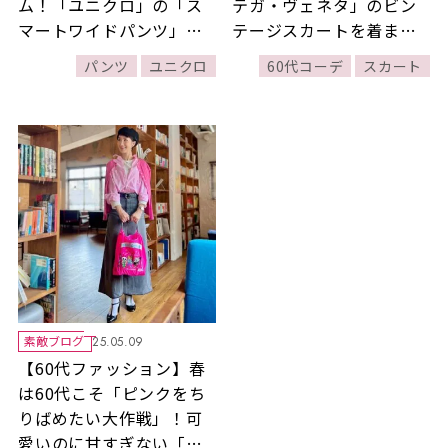
ム！「ユニクロ」の「ス
テガ・ヴェネタ」のビン
マートワイドパンツ」着
テージスカートを着まわ
まわし3days
すモードカジュアルコー
パンツ
ユニクロ
60代コーデ
スカート
デ
素敵ブログ
25.05.09
【60代ファッション】春
は60代こそ「ピンクをち
りばめたい大作戦」！可
愛いのに甘すぎない「大