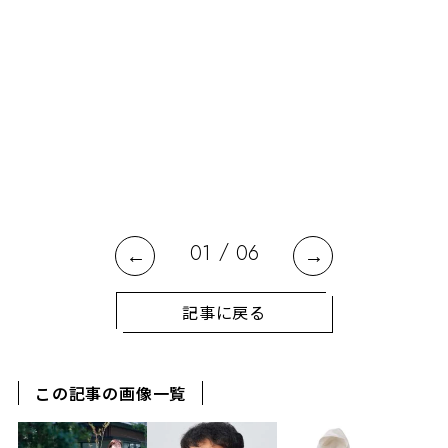
ナ
医
/
01
06
記事に戻る
この記事の画像一覧