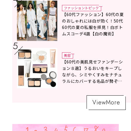
ファッショントピック
【60代ファッション】60代の夏
のおしゃれには白が効く！50代
60代の夏の私服を拝見！白ボト
ムスコーデ4選【白の魔術】
美容
【60代の美肌見せファンデーシ
ョン８選】うるおいをキープし
ながら、シミやくすみをナチュ
ラルにカバーする名品が勢ぞろ
い！
ViewMore