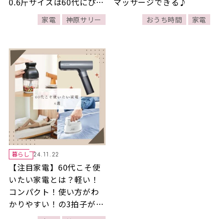
0.6斤サイズは60代にぴっ
マッサージできる♪
たり！【神原サリーの60
家電
神原サリー
おうち時間
家電
代こそ！新家電で素敵生
活】
暮らし
24.11.22
【注目家電】60代こそ使
いたい家電とは？軽い！
コンパクト！使い方がわ
かりやすい！の3拍子が揃
った、おうち時間を充実