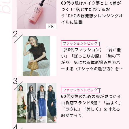
60代の肌はメイク落としで差が
つく！“落とすたびうるお
う”DHCの新発想クレンジングオ
イルに注目
PR
ファッショントピック
【60代ファッション】「背が低
い」「ぽっこりお腹」「胸の下
がり」気になる体形悩みをカバ
ーする〈Tシャツの選び方〉をス
タイリスト地曳いく子さんがア
ドバイス！
ファッショントピック
60代女性のための服が見つかる
百貨店ブランド8選！「品よく」
「ラクに」「美しく」を叶える
服がずらり