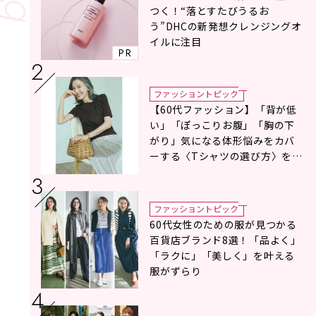
つく！“落とすたびうるお
う”DHCの新発想クレンジングオ
イルに注目
PR
ファッショントピック
【60代ファッション】「背が低
い」「ぽっこりお腹」「胸の下
がり」気になる体形悩みをカバ
ーする〈Tシャツの選び方〉をス
タイリスト地曳いく子さんがア
ドバイス！
ファッショントピック
60代女性のための服が見つかる
百貨店ブランド8選！「品よく」
「ラクに」「美しく」を叶える
服がずらり