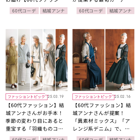
ン】
ガンスタイル
60代コーデ
結城アンナ
60代コーデ
結城アンナ
ファッショントピック
ファッショントピック
25.03.19
25.02.16
【60代ファッション】結
【60代ファッション】結
城アンナさんがお手本！
城アンナさんが提案！
季節の変わり目にあると
「異素材ミックス」「ア
重宝する「羽織ものコー
レンジ系デニム」で、春
デ」11選
の大人ガーリーな着こな
60代コーデ
結城アンナ
60代コーデ
結城アンナ