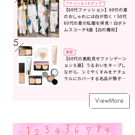
ファッショントピック
【60代ファッション】60代の夏
のおしゃれには白が効く！50代
60代の夏の私服を拝見！白ボト
ムスコーデ4選【白の魔術】
美容
【60代の美肌見せファンデーシ
ョン８選】うるおいをキープし
ながら、シミやくすみをナチュ
ラルにカバーする名品が勢ぞろ
い！
ViewMore