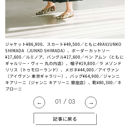
ッグ
ッ
ド）
ジャケット¥86,900、スカート¥49,500／ともに49AVJUNKO
ボ
SHIMADA（JUNKO SHIMADA）、ボーダーカットソー
も
¥17,600／ルミノア、バングル¥17,600／ベン アムン（ともに
ェ
ギャルリー・ヴィー 丸の内店）、帽子¥19,800／ラ メゾンド
ド
リリス（トゥモローランド）、メガネ¥44,000／アイヴァン
モ
（アイヴァン 東京ギャラリー）、バッグ¥64,900／ジャンニ
ェ
キアリーニ（ジャンニ キアリーニ 銀座店）、靴¥80,300／ネ
ス
ブローニ
ス
/
01
03
記事に戻る