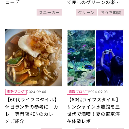
コーデ
て良しのグリーンの楽し
み方
スニーカー
グリーン
おうち時間
素敵ブログ
素敵ブログ
2024.09.05
2024.09.03
【60代ライフスタイル】
【60代ライフスタイル】
休日ランチの参考に！カ
サンシャイン水族館を三
レー専門店KENのカレー
世代で満喫！夏の東京滞
をご紹介
在体験レポ