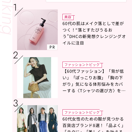
美容
60代の肌はメイク落としで差が
つく！“落とすたびうるお
う”DHCの新発想クレンジングオ
イルに注目
PR
ファッショントピック
【60代ファッション】「背が低
い」「ぽっこりお腹」「胸の下
がり」気になる体形悩みをカバ
ーする〈Tシャツの選び方〉をス
タイリスト地曳いく子さんがア
ドバイス！
ファッショントピック
60代女性のための服が見つかる
百貨店ブランド8選！「品よく」
「ラクに」「美しく」を叶える