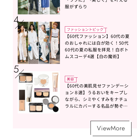
服がずらり
ファッショントピック
【60代ファッション】60代の夏
のおしゃれには白が効く！50代
60代の夏の私服を拝見！白ボト
ムスコーデ4選【白の魔術】
美容
【60代の美肌見せファンデーシ
ョン８選】うるおいをキープし
ながら、シミやくすみをナチュ
ラルにカバーする名品が勢ぞろ
い！
ViewMore