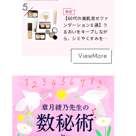
ボトムスコーデ4選【白
の魔術】
美容
【60代の美肌見せファ
ンデーション８選】う
るおいをキープしなが
ら、シミやくすみをナ
チュラルにカバーする
名品が勢ぞろい！
ViewMore