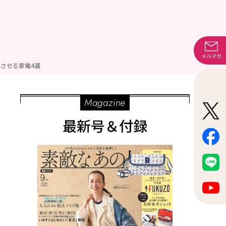
メルマガ
させる家電4選
Magazine
最新号＆付録