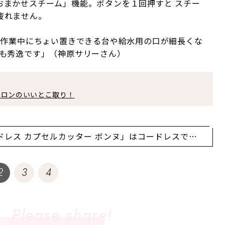
おまかせスチーム」機能。ボタンを１回押すと スチー
疲れません。
 作業中にちょい置きできる台や給水用の口が細長くな
品も秀逸です」（神原サリーさん）
イロンのいいとこ取り！
ドレス カプセルカッター ボンヌ」はコードレスで使
勝手抜群！
2
3
4