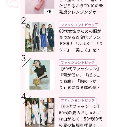
たびうるおう”DHCの新
PR
発想クレンジングオイ
ルに注目
ファッショントピック
60代女性のための服が
見つかる百貨店ブラン
ド8選！「品よく」「ラ
クに」「美しく」を叶
える服がずらり
ファッショントピック
【60代ファッション】
「背が低い」「ぽっこ
りお腹」「胸の下が
り」気になる体形悩み
をカバーする〈Tシャツ
の選び方〉をスタイリ
ファッショントピック
スト地曳いく子さんが
【60代ファッション】
アドバイス！
60代の夏のおしゃれに
は白が効く！50代60代
の夏の私服を拝見！白