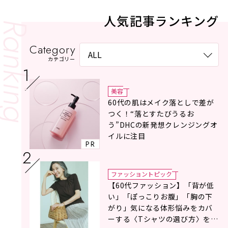
人気記事ランキング
Category
カテゴリー
美容
60代の肌はメイク落としで差が
つく！“落とすたびうるお
う”DHCの新発想クレンジングオ
イルに注目
PR
ファッショントピック
【60代ファッション】「背が低
い」「ぽっこりお腹」「胸の下
がり」気になる体形悩みをカバ
ーする〈Tシャツの選び方〉をス