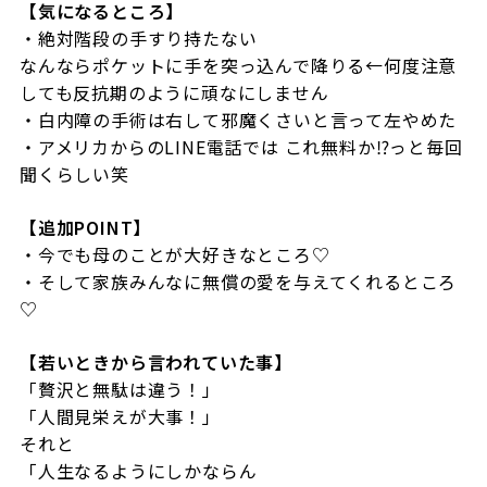
【気になるところ】
・絶対階段の手すり持たない
なんならポケットに手を突っ込んで降りる←何度注意
しても反抗期のように頑なにしません
・白内障の手術は右して邪魔くさいと言って左やめた
・アメリカからのLINE電話では これ無料か⁉︎っと毎回
聞くらしい笑
【追加POINT】
・今でも母のことが大好きなところ♡
・そして家族みんなに無償の愛を与えてくれるところ
♡
【若いときから言われていた事】
「贅沢と無駄は違う！」
「人間見栄えが大事！」
それと
「人生なるようにしかならん