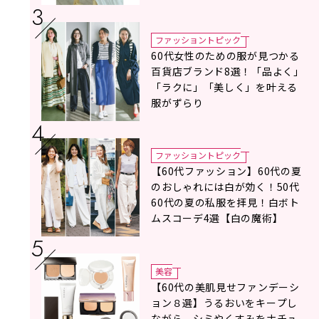
タイリスト地曳いく子さんがア
ドバイス！
ファッショントピック
60代女性のための服が見つかる
百貨店ブランド8選！「品よく」
「ラクに」「美しく」を叶える
服がずらり
ファッショントピック
【60代ファッション】60代の夏
のおしゃれには白が効く！50代
60代の夏の私服を拝見！白ボト
ムスコーデ4選【白の魔術】
美容
【60代の美肌見せファンデーシ
ョン８選】うるおいをキープし
ながら、シミやくすみをナチュ