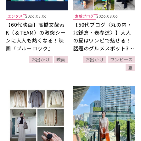
エンタメ
素敵ブログ
2026.08.06
2026.08.06
【60代映画】高橋文哉vs
【50代ブログ〈丸の内・
K（＆TEAM）の激突シー
北鎌倉・表参道〉】大人
ンに大人も熱くなる！映
の夏はワンピで魅せる！
画『ブルーロック』
話題のグルメスポット3選
とお出かけの日のリアル
お出かけ
映画
お出かけ
ワンピース
コーデ3選
夏