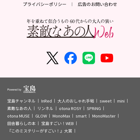
プライバシーポリシー
広告のお問い合わせ
宝島チャンネル
InRed
大人のおしゃれ手帖
sweet
mini
素敵なあの人
リンネル
otona ROSY
SPRiNG
otona MUSE
GLOW
MonoMax
smart
MonoMaster
田舎暮らしの本
宝島すごい！WEB
『このミステリーがすごい！』大賞