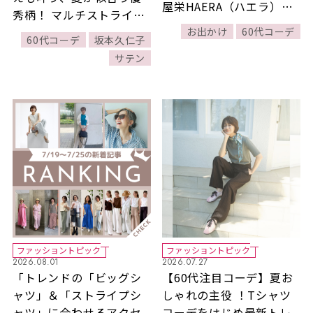
屋栄HAERA（ハエラ）」
秀柄！ マルチストライプ
へ！絶景テラスや話題の
コーデ2選【スタイリスト
お出かけ
60代コーデ
60代コーデ
坂本久仁子
ショップを満喫
坂本久仁子のおしゃれの
サテン
かけひき】
ファッショントピック
ファッショントピック
2026.08.01
2026.07.27
「トレンドの「ビッグシ
【60代注目コーデ】夏お
ャツ」＆「ストライプシ
しゃれの主役 ！Tシャツ
ャツ」に合わせるアクセ
コーデをはじめ最新トレ