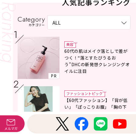
人気記事ランキング
Category
カテゴリー
美容
60代の肌はメイク落としで差が
つく！“落とすたびうるお
う”DHCの新発想クレンジングオ
イルに注目
PR
ファッショントピック
【60代ファッション】「背が低
い」「ぽっこりお腹」「胸の下
がり」気になる体形悩みをカバ
ーする〈Tシャツの選び方〉をス
タイリスト地曳いく子さんがア
メルマガ
ドバイス！