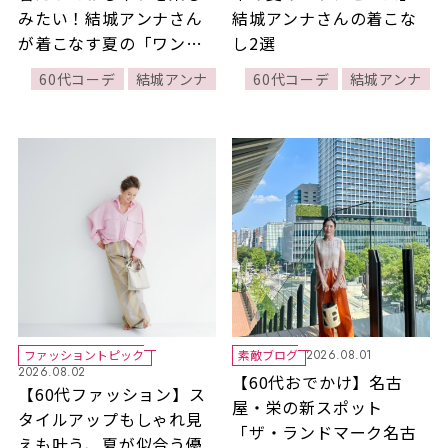
みたい！結城アンナさん
結城アンナさんの着こな
が着こなす夏の「ワンピ
し2選
ース」 3選
60代コーデ
結城アンナ
60代コーデ
結城アンナ
ファッショントピック
素敵ブログ
2026.08.01
2026.08.02
【60代おでかけ】名古
【60代ファッション】ス
屋・栄の新スポット
タイルアップもしゃれ見
「ザ・ランドマーク名古
えも叶う、夏が似合う優