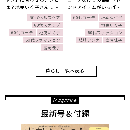
は？地曳いく子さんに教
ンドアイテムがいっぱ
わります！」ほか7/19～
い！ 60代におすすめのお
60代ヘルスケア
60代コーデ
坂本久仁子
7/25公開記事の人気ラン
手本コーデ人気
60代スナップ
地曳いく子
キングをご紹介！【今週
BEST5【『素敵なあの
60代コーデ
地曳いく子
60代ファッション
の新着記事ベスト10】
人』2026年7月号】
60代ファッション
結城アンナ
富岡佳子
富岡佳子
暮らし一覧へ戻る
Magazine
最新号＆付録