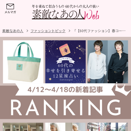
素敵なあの人
ファッショントピック
「【60代ファッション】春コーデに活躍！着るだけで決まる上品ブラウスを黒田知永子さんがプロデュース」ほか4/12～4/18公開記事の人気ランキングをご紹介！【今週の新着記事ベスト10】