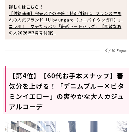
詳しくはこちら！
【付録速報】完売必至の予感！特別付録は、フランス生ま
れの人気ブランド「U by ungaro（ユーバイ ウンガロ）」
コラボ！ マチたっぷり「舟形トートバッグ」【素敵なあ
の人2026年7月号付録】
4
10 Pages
【第4位】【60代お手本スナップ】春
気分を上げる！「デニムブルー×ビタ
ミンイエロー」の爽やかな大人カジュ
アルコーデ