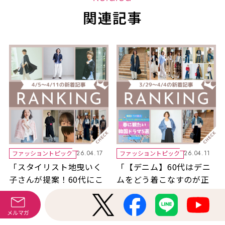
関連記事
ファッショントピック
ファッショントピック
26.04.17
26.04.11
「スタイリスト地曳いく
「【デニム】60代はデニ
子さんが提案！60代にこ
ムをどう着こなすのが正
そ着てほしい春の「ネ
解？アイテム別スタイリ
オ・コンサバ」ファッシ
ングのコツ6選」ほか3/29
メルマガ
ョンとは？【2026SS】」
～4/4公開記事の人気ラン
60代スナップ
60代スナップ