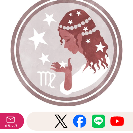
これからの自分に合った道を考え取捨選択
メルマガ
を迫られる半年に