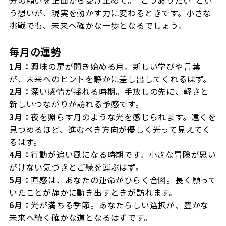
分の願いを正面から受け止めて。“こうありたい”とい
う想いが、現実を動かす力に変わるときです。小さな
挑戦でも、未来へ確かな一歩となるでしょう。
毎月の運勢
1月：
興味の扉が開き始める月。新しい学びや言葉
が、未来へのヒントを静かに差し出してくれるはず。
2月：
深い感情が揺れる時期。手放しの先に、軽さと
新しいつながりが訪れる予感です。
3月：
夜を照らす月のような光を感じられます。遠くを
見つめるほど、進むべき方向が優しく光って見えてく
るはず。
4月：
行動が追い風になる時期です。小さな冒険が思い
がけない気づきとご縁を運ぶはず。
5月：
直感は、あなたの運命がひらく合図。長く願って
いたことが静かに動き出すときが訪れます。
6月：
光が満ちる季節。あなたらしい選択が、豊かな
未来へ続く確かな道となるはずです。