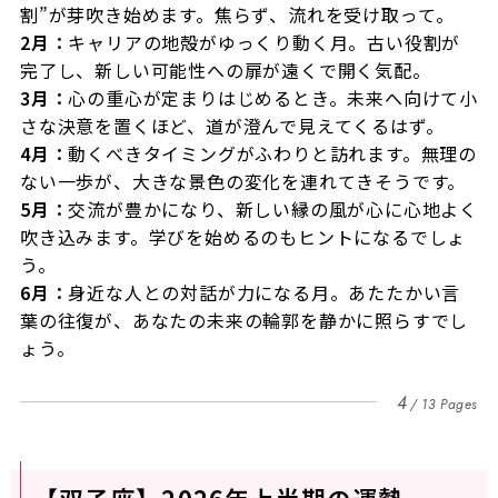
割”が芽吹き始めます。焦らず、流れを受け取って。
2月：
キャリアの地殻がゆっくり動く月。古い役割が
完了し、新しい可能性への扉が遠くで開く気配。
3月：
心の重心が定まりはじめるとき。未来へ向けて小
さな決意を置くほど、道が澄んで見えてくるはず。
4月：
動くべきタイミングがふわりと訪れます。無理の
ない一歩が、大きな景色の変化を連れてきそうです。
5月：
交流が豊かになり、新しい縁の風が心に心地よく
吹き込みます。学びを始めるのもヒントになるでしょ
う。
6月：
身近な人との対話が力になる月。あたたかい言
葉の往復が、あなたの未来の輪郭を静かに照らすでし
ょう。
4
13 Pages
【双子座】2026年上半期の運勢