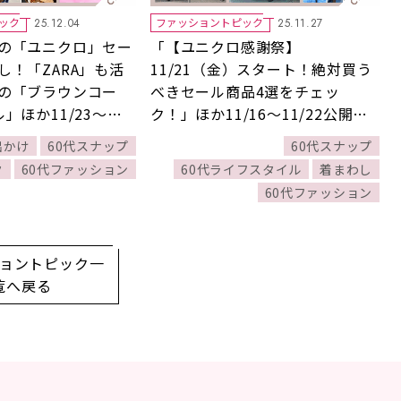
ック
ファッショントピック
25.12.04
25.11.27
の「ユニクロ」セー
「【ユニクロ感謝祭】
し！「ZARA」も活
11/21（金）スタート！絶対買う
の「ブラウンコー
べきセール商品4選をチェッ
」ほか11/23～
ク！」ほか11/16～11/22公開記
記事の人気ランキング
事の人気ランキングをご紹介！
出かけ
60代スナップ
60代スナップ
今週の新着記事ベス
【今週の新着記事ベスト10】
ク
60代ファッション
60代ライフスタイル
着まわし
60代ファッション
ョントピック一
覧へ戻る