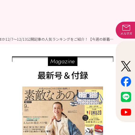
メルマガ
「人気スタイリスト・地曳いく子さんが伝授！冬の北海道旅2泊3日の着まわしファッションのコツとは？」ほか12/7～12/13公開記事の人気ランキングをご紹介！【今週の新着記事ベスト10】
Magazine
最新号＆付録