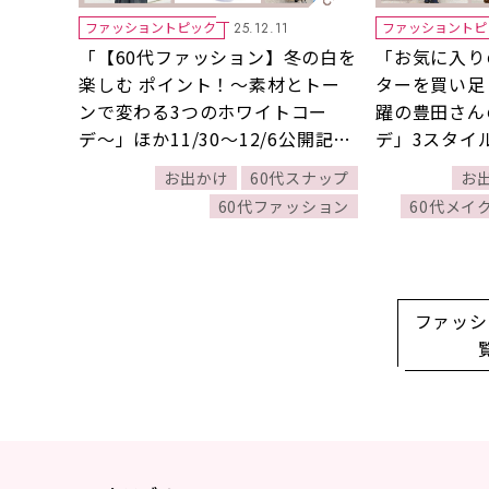
ファッショントピック
ファッショントピ
25.12.11
「【60代ファッション】冬の白を
「お気に入り
楽しむ ポイント！〜素材とトー
ターを買い足
ンで変わる3つのホワイトコー
躍の豊田さん
デ〜」ほか11/30～12/6公開記事
デ」3スタイル
の人気ランキングをご紹介！【今
11/29公開
お出かけ
60代スナップ
お
週の新着記事ベスト10】
をご紹介！【
60代ファッション
60代メイ
ト10】
ファッシ