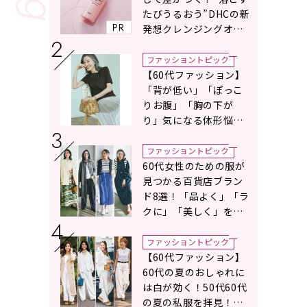
たびうるおう”DHCの新
PR
発想クレンジングオイ
ルに注目
ファッショントピック
【60代ファッション】
「背が低い」「ぽっこ
りお腹」「胸の下が
り」気になる体形悩み
をカバーする〈Tシャツ
の選び方〉をスタイリ
ファッショントピック
スト地曳いく子さんが
60代女性のための服が
アドバイス！
見つかる百貨店ブラン
ド8選！「品よく」「ラ
クに」「美しく」を叶
える服がずらり
ファッショントピック
【60代ファッション】
60代の夏のおしゃれに
は白が効く！50代60代
の夏の私服を拝見！白