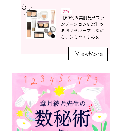
ボトムスコーデ4選【白
の魔術】
美容
【60代の美肌見せファ
ンデーション８選】う
るおいをキープしなが
ら、シミやくすみをナ
チュラルにカバーする
名品が勢ぞろい！
ViewMore