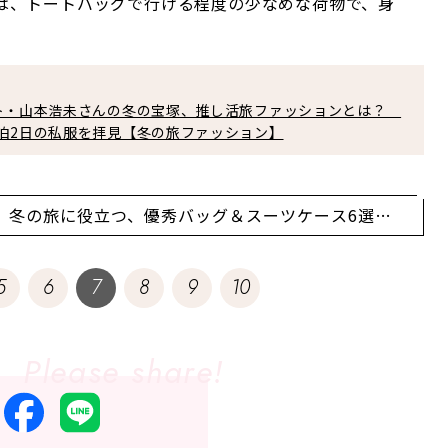
は、トートバッグで行ける程度の少なめな荷物で、身
スト・山本浩未さんの冬の宝塚、推し活旅ファッションとは？
泊2日の私服を拝見【冬の旅ファッション】
】冬の旅に役立つ、優秀バッグ＆スーツケース6選。
旅を！【トラベルバッグ】
5
6
7
8
9
10