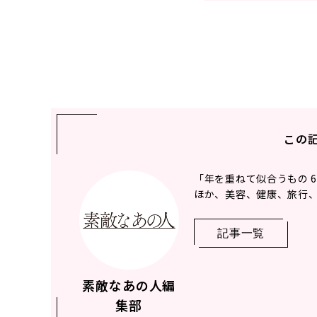
この
「年を重ねて似合うもの 
ほか、美容、健康、旅行、
記事一覧
素敵なあの人編
集部