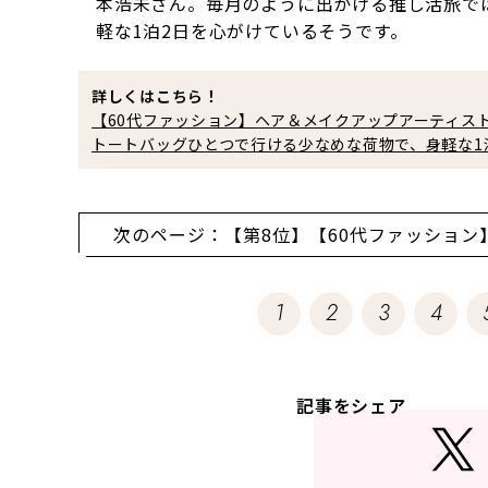
本浩未さん。毎月のように出かける推し活旅で
軽な1泊2日を心がけているそうです。
詳しくはこちら！
【60代ファッション】ヘア＆メイクアップアーティ
トートバッグひとつで行ける少なめな荷物で、身軽な1
次のページ：【第8位】【60代ファッション
機能で選んで快適な
1
2
3
4
記事をシェア