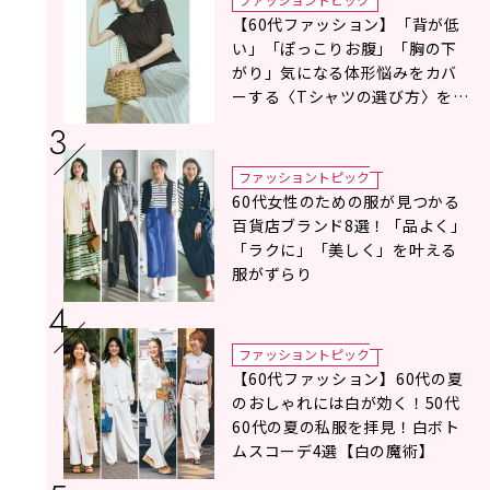
【60代ファッション】「背が低
い」「ぽっこりお腹」「胸の下
がり」気になる体形悩みをカバ
ーする〈Tシャツの選び方〉をス
タイリスト地曳いく子さんがア
ドバイス！
ファッショントピック
60代女性のための服が見つかる
百貨店ブランド8選！「品よく」
「ラクに」「美しく」を叶える
服がずらり
ファッショントピック
【60代ファッション】60代の夏
のおしゃれには白が効く！50代
60代の夏の私服を拝見！白ボト
ムスコーデ4選【白の魔術】