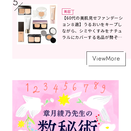
美容
【60代の美肌見せファンデーシ
ョン８選】うるおいをキープし
ながら、シミやくすみをナチュ
ラルにカバーする名品が勢ぞろ
い！
ViewMore