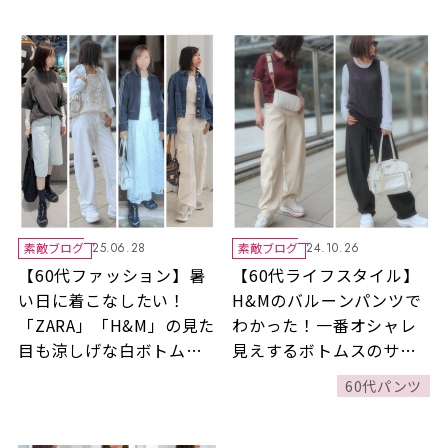
素敵ブログ
素敵ブログ
25.06.28
24.10.26
【60代ファッション】暑
【60代ライフスタイル】
い日に着こなしたい！
H&Mのバルーンパンツで
「ZARA」「H&M」の見た
わかった！一番オシャレ
目も涼しげな白ボトムス
見えするボトムスのサイ
で爽やか夏コーデ4選♪
ズって？
60代パンツ