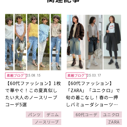
素敵ブログ
素敵ブログ
25.08.15
25.03.17
【60代ファッション】1枚
【60代ファッション】
で華やぐ！この夏真似し
「ZARA」「ユニクロ」で
たい大人のノースリーブ
旬の着こなし！春の一押
コーデ5選
しバミューダショーツコ
ーデ5選♪
パンツ
デニム
60代コーデ
ユニクロ
ノースリーブ
ZARA