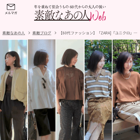
素敵なあの人
素敵ブログ
【60代ファッション】「ZARA]「ユニクロ」「GU」「H&M」が大活躍！秋気分を先取りする「涼感・秋色コーデ」5選！