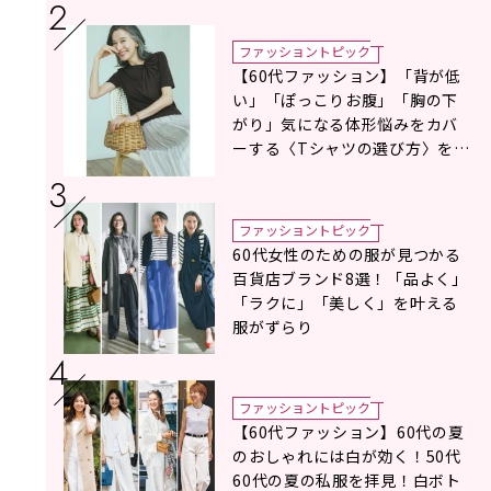
ファッショントピック
【60代ファッション】「背が低
い」「ぽっこりお腹」「胸の下
がり」気になる体形悩みをカバ
ーする〈Tシャツの選び方〉をス
タイリスト地曳いく子さんがア
ドバイス！
ファッショントピック
60代女性のための服が見つかる
百貨店ブランド8選！「品よく」
「ラクに」「美しく」を叶える
服がずらり
ファッショントピック
【60代ファッション】60代の夏
のおしゃれには白が効く！50代
60代の夏の私服を拝見！白ボト