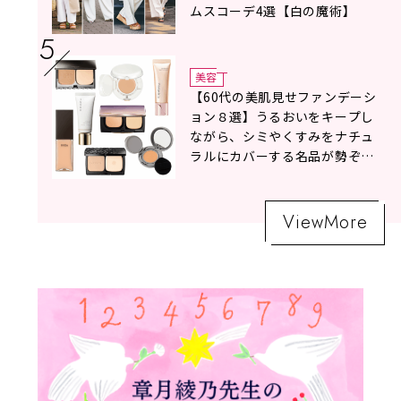
ムスコーデ4選【白の魔術】
美容
【60代の美肌見せファンデーシ
ョン８選】うるおいをキープし
ながら、シミやくすみをナチュ
ラルにカバーする名品が勢ぞろ
い！
ViewMore