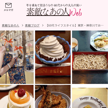
素敵なあの人
素敵ブログ
【60代ライフスタイル】東京・神奈川でお気に入りのランチ＆カフェめぐり！蕎麦「真田」、甘味処「おかめ」、イタリアン「エンネ」、天ぷら「天吉」、カフェ「馬車道十番館」で楽しい時間を満喫！