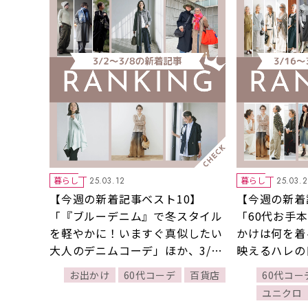
暮らし
暮らし
25.03.12
25.03.
【今週の新着記事ベスト10】
【今週の新着
「『ブルーデニム』で冬スタイル
「60代お手
を軽やかに！いますぐ真似したい
かけは何を着
大人のデニムコーデ」ほか、3/2
映えるハレの
～3/8に公開された記事の人気ラ
～3/22に
お出かけ
60代コーデ
百貨店
60代コー
ンキングをご紹介！
ンキングをご
ユニクロ