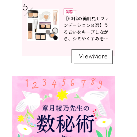
ボトムスコーデ4選【白
の魔術】
美容
【60代の美肌見せファ
ンデーション８選】う
るおいをキープしなが
ら、シミやくすみをナ
チュラルにカバーする
名品が勢ぞろい！
ViewMore