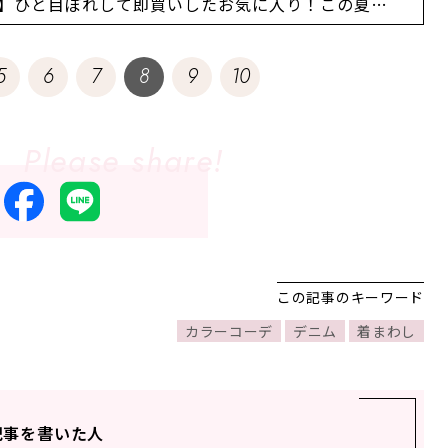
ン】ひと目ぼれして即買いしたお気に入り！この夏は
Tシャツでこなれた着こなしに！
5
6
7
8
9
10
この記事のキーワード
カラーコーデ
デニム
着まわし
記事を書いた人