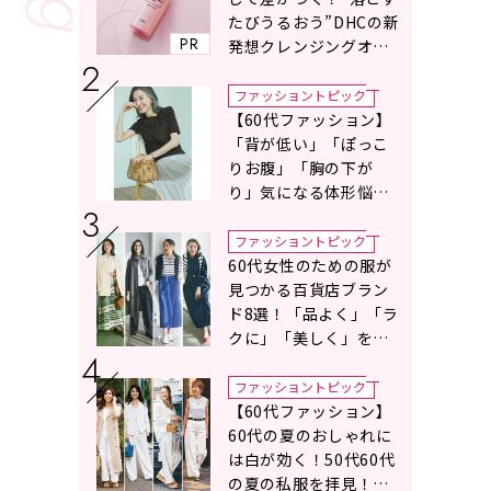
たびうるおう”DHCの新
PR
発想クレンジングオイ
ルに注目
ファッショントピック
【60代ファッション】
「背が低い」「ぽっこ
りお腹」「胸の下が
り」気になる体形悩み
をカバーする〈Tシャツ
の選び方〉をスタイリ
ファッショントピック
スト地曳いく子さんが
60代女性のための服が
アドバイス！
見つかる百貨店ブラン
ド8選！「品よく」「ラ
クに」「美しく」を叶
える服がずらり
ファッショントピック
【60代ファッション】
60代の夏のおしゃれに
は白が効く！50代60代
の夏の私服を拝見！白