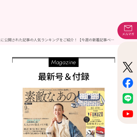
メルマガ
「【60代の1週間コーデ】60代がコーデに迷ったときは？サッと着られて着映える着こなし7選をご紹介！」ほか6/15～6/21に公開された記事の人気ランキングをご紹介！【今週の新着記事ベスト10】
Magazine
最新号＆付録