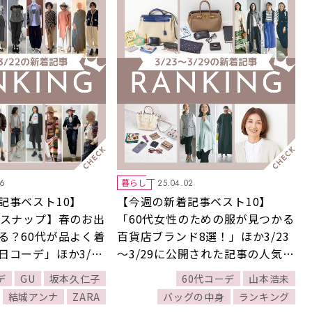
暮らし
26
25.04.02
記事ベスト10】
【今週の新着記事ベスト10】
本スナップ】春のお出
「60代女性のための服が見つかる
る？60代が品よく着
百貨店ブランド8選！」ほか3/23
日コーデ」ほか3/16
～3/29に公開された記事の人気ラ
公開された記事の人気ラ
ンキングをご紹介！
デ
GU
坂本久仁子
60代コーデ
山本浩未
紹介！
結城アンナ
ZARA
バッグの中身
ランキング