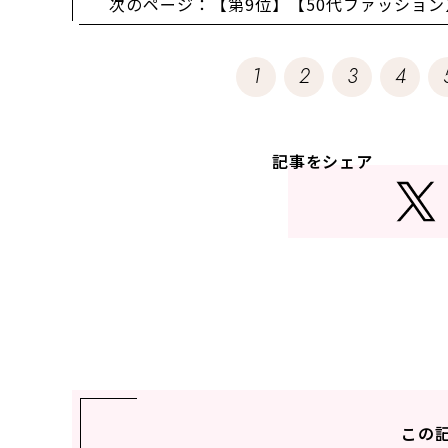
次のページ：【第9位】【50代ファッショ
「ベルパー」のブリーチ
1
2
3
4
記事をシェア
この