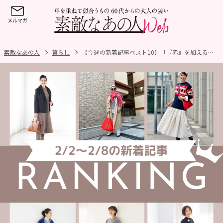
素敵なあの人
暮らし
【今週の新着記事ベスト10】「『赤』を加えることで気持ちが上がりポジティブに！60代こそコーデに『赤をちりばめたい大作戦！』」ほか、2/2～2/8に公開された記事の人気ランキングをご紹介！