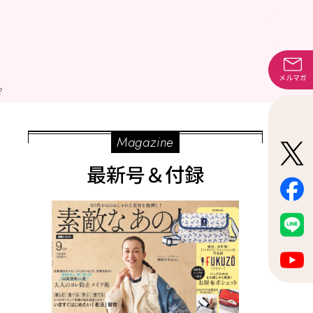
メルマガ
？
Magazine
最新号＆付録