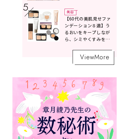
ボトムスコーデ4選【白
の魔術】
美容
【60代の美肌見せファ
ンデーション８選】う
るおいをキープしなが
ら、シミやくすみをナ
チュラルにカバーする
名品が勢ぞろい！
ViewMore