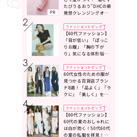
たびうるおう”DHCの新
PR
発想クレンジングオイ
ルに注目
ファッショントピック
【60代ファッション】
「背が低い」「ぽっこ
りお腹」「胸の下が
り」気になる体形悩み
をカバーする〈Tシャツ
の選び方〉をスタイリ
ファッショントピック
スト地曳いく子さんが
60代女性のための服が
アドバイス！
見つかる百貨店ブラン
ド8選！「品よく」「ラ
クに」「美しく」を叶
える服がずらり
ファッショントピック
【60代ファッション】
60代の夏のおしゃれに
は白が効く！50代60代
の夏の私服を拝見！白