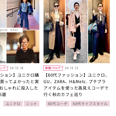
ック
素敵ブログ
24.12.18
24.12.12
ッション】ユニクロ購
【60代ファッション】ユニクロ、
が買ってよかったと実
GU、ZARA、H&Metc. プチプラ
おしゃれに投入した
アイテムを使った高見えコーデで
6選
行く秋のカフェ巡り
ユニクロ
ニット
60代コーデ
60代ライフスタイル