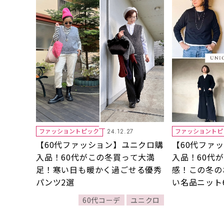
ファッショントピック
ファッショントピ
24.12.27
【60代ファッション】ユニクロ購
【60代ファ
入品！60代がこの冬買って大満
入品！60代
足！寒い日も暖かく過ごせる優秀
感！この冬の
パンツ2選
い名品ニット
60代コーデ
ユニクロ