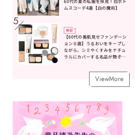
60代の夏の私服を拝見！白ボト
ムスコーデ4選【白の魔術】
美容
【60代の美肌見せファンデーシ
ョン８選】うるおいをキープし
ながら、シミやくすみをナチュ
ラルにカバーする名品が勢ぞろ
い！
ViewMore