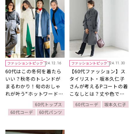
ファッショントピック
ファッショントピック
24.12.16
24.11.30
60代はこの冬何を着たら
【60代ファッション】ス
いい？秋冬のトレンドが
タイリスト・坂本久仁子
まるわかり！旬のおしゃ
さんが考えるPコートの着
れが叶う“ホットワード
こなしとは？丈や色でエ
10”
レガンスを感じるものを
60代トップス
60代コーデ
坂本久仁子
選ぶのがおすすめ！【お
60代コーデ
60代パンツ
しゃれのかけひき】