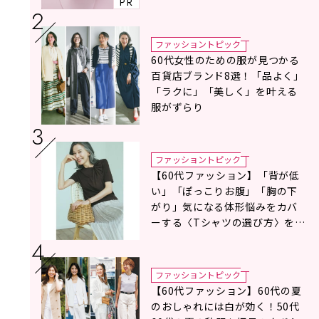
PR
ファッショントピック
60代女性のための服が見つかる
百貨店ブランド8選！「品よく」
「ラクに」「美しく」を叶える
服がずらり
ファッショントピック
【60代ファッション】「背が低
い」「ぽっこりお腹」「胸の下
がり」気になる体形悩みをカバ
ーする〈Tシャツの選び方〉をス
タイリスト地曳いく子さんがア
ドバイス！
ファッショントピック
【60代ファッション】60代の夏
のおしゃれには白が効く！50代